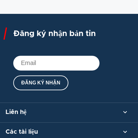
Đăng ký nhận bản tin
ĐĂNG KÝ NHẬN
Liên hệ
Liên hệ
Các tài liệu