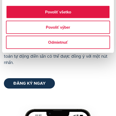
Phương thức thanh toán phổ biến nhất sẽ tăng doanh số
bán hàng và loại bỏ các giao dịch mua đang chờ xử lý.
Povoliť všetko
Cung cấp cho khách hàng các khoản thanh toán Apple
Pay và Google Pay yêu thích của họ.
Povoliť výber
Chuyển khoản ngân hàng
Odmietnuť
Phương thức thanh toán lý tưởng cho những khách
hàng thích môi trường ngân hàng của họ. Chi tiết thanh
toán tự động điền sẵn có thể được đồng ý với một nút
nhấn.
ĐĂNG KÝ NGAY