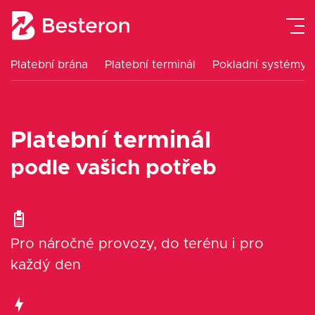
Platební brána
Platební terminál
Pokladní systémy
Platební terminál
Pokladní systémy
Platební terminál
Platební brána
podle vašich potřeb
Návody
Ceník
Pro náročné provozy, do terénu i pro
každý den
O nás