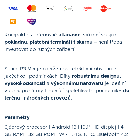
Kompaktní a přenosné
all-in-one
zařízení spojuje
pokladnu, platební terminál i tiskárnu
– není třeba
investovat do různých zařízení.
Sunmi P3 Mix je navržen pro efektivní obsluhu v
jakýchkoli podmínkách. Díky
robustnímu designu
,
vysoké odolnosti
a
výkonnému hardwaru
je ideální
volbou pro firmy hledající spolehlivého pomocníka
do
terénu i náročných provozů
.
Parametry
6jádrový procesor | Android 13 | 10,1" HD displej | 4
GB RAM | 32 GB ROM | Wi-Fi, 4G, NFC, Bluetooth 4.2 |