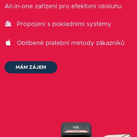
Blog
All-in-one zařízení pro efektivní obsluhu
Kontakt
Propojení s pokladními systémy
Přihlásit se
Oblíbené platební metody zákazníků
Čeština
MÁM ZÁJEM
MÁM ZÁJEM