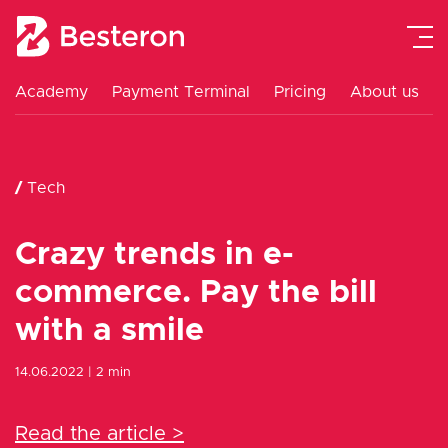
Academy
Payment Terminal
Pricing
About us
Payment Gateway
Payment Terminal
/
Tech
Academy
Crazy trends in e-
Pricing
commerce. Pay the bill
with a smile
About us
14.06.2022
| 2 min
Contact
Read the article >