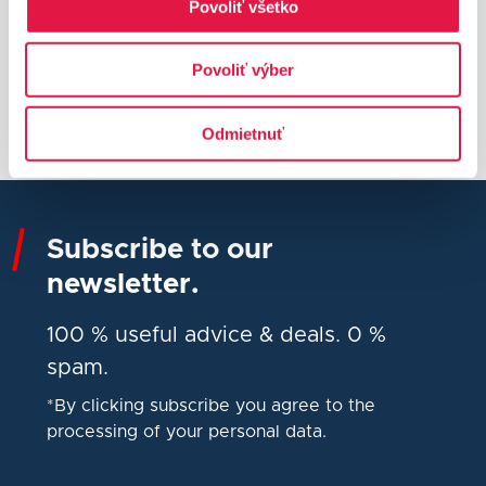
Povoliť všetko
Highest payment security standard
Povoliť výber
Maximum availability
of offered services
Odmietnuť
Subscribe to our
newsletter.
100 % useful advice & deals. 0 %
spam.
*By clicking subscribe you agree to the
processing of your personal data.