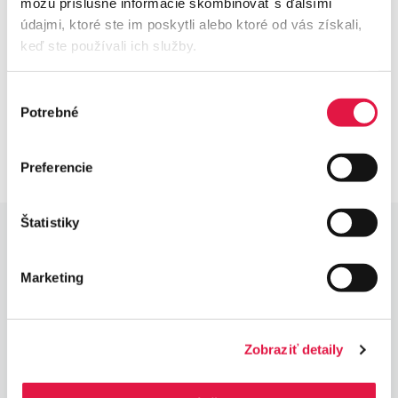
môžu príslušné informácie skombinovať s ďalšími
údajmi, ktoré ste im poskytli alebo ktoré od vás získali,
keď ste používali ich služby.
Výber
Potrebné
súhlasu
Preferencie
Štatistiky
Active helpdesk
Marketing
Mon–Fri 8–16h: Full support
Mon–Fri 16–20h: Urgent
Weekends/holidays 8–20h: Urgent
Zobraziť detaily
PCI DSS Level 1