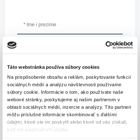
Táto webstránka používa súbory cookies
Na prispôsobenie obsahu a reklám, poskytovanie funkcií
sociálnych médií a analýzu návštevnosti používame
súbory cookie. Informácie o tom, ako používate naše
webové stránky, poskytujeme aj našim partnerom v
oblasti sociálnych médií, inzercie a analýzy. Títo partneri
môžu príslušné informácie skombinovať s ďalšími
údajmi, ktoré ste im poskytli alebo ktoré od vás získali,
keď ste používali ich služby.