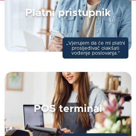
Platni pristupnik
O nama
Kontakt
„Vjerujem da će mi platni
prosljeđivač olakšati
Prijaviti se
vođenje poslovanja.”
Hrvatski
POS terminal
ZANIMA ME