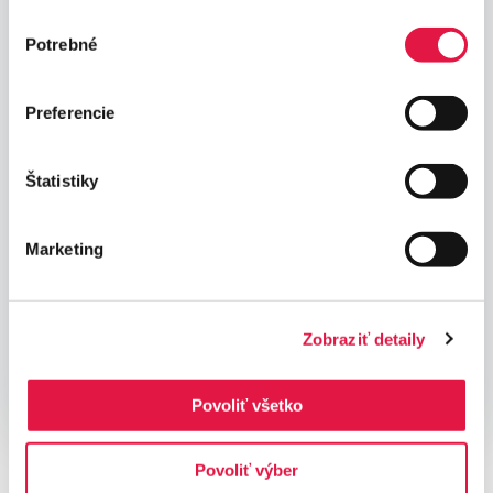
Výber
Potrebné
súhlasu
Preferencie
Štatistiky
*
Slažem se s
obradom osobnih podataka
Marketing
POŠALJI ZAHTJEV
Zobraziť detaily
Povoliť všetko
Povoliť výber