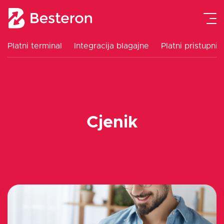
Platni terminal
Integracija blagajne
Platni pristupnik
Platni terminal
Integracija blagajne
Cjenik
Platni pristupnik
Cjenik
Upute
Blog