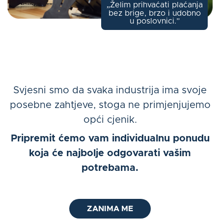
„Želim prihvaćati plaćanja
bez brige, brzo i udobno
u poslovnici.”
Svjesni smo da svaka industrija ima svoje
posebne zahtjeve, stoga ne primjenjujemo
opći cjenik.
Pripremit ćemo vam individualnu ponudu
koja će najbolje odgovarati vašim
potrebama.
ZANIMA ME