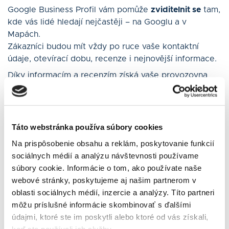
Google Business Profil vám pomůže
zviditelnit se
tam,
kde vás lidé hledají nejčastěji – na Googlu a v
Mapách.
Zákazníci budou mít vždy po ruce vaše kontaktní
údaje, otevírací dobu, recenze i nejnovější informace.
Díky informacím a recenzím získá vaše provozovna
důvěru
už na první pohled. Nemusíte přitom utrácet
za reklamu – profil je zcela zdarma. Navíc s ním
můžete
komunikovat přímo –
prostřednictvím zpráv,
odpovědí na recenze nebo i přes WhatsApp.
Táto webstránka používa súbory cookies
Přístup ke statistikám vám pomůže zjistit, jak vás
Na prispôsobenie obsahu a reklám, poskytovanie funkcií
zákazníci vyhledávají, kontaktují nebo kdy vás
sociálnych médií a analýzu návštevnosti používame
navštěvují.
súbory cookie. Informácie o tom, ako používate naše
webové stránky, poskytujeme aj našim partnerom v
Navíc optimalizovaný profil může
zvýšit organickou
oblasti sociálnych médií, inzercie a analýzy. Títo partneri
návštěvnost webu
.
môžu príslušné informácie skombinovať s ďalšími
údajmi, ktoré ste im poskytli alebo ktoré od vás získali,
keď ste používali ich služby.