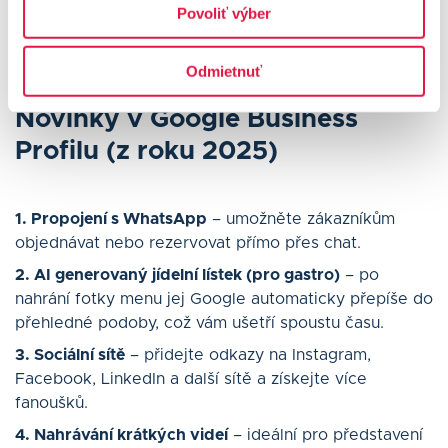
Povoliť výber
pro restaurace či AI návrhy textů.
Odmietnuť
Novinky v Google Business
Profilu (z roku 2025)
1. Propojení s WhatsApp
– umožněte zákazníkům
objednávat nebo rezervovat přímo přes chat.
2. AI generovaný jídelní lístek (pro gastro)
– po
nahrání fotky menu jej Google automaticky přepíše do
přehledné podoby, což vám ušetří spoustu času.
3. Sociální sítě
– přidejte odkazy na Instagram,
Facebook, LinkedIn a další sítě a získejte více
fanoušků.
4. Nahrávání krátkých videí
– ideální pro představení