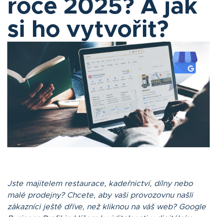
roce 2025? A jak
Blog
si ho vytvořit?
Kontakt
Přihlásit se
Čeština
MÁM ZÁJEM
Jste majitelem restaurace, kadeřnictví, dílny nebo
malé prodejny? Chcete, aby vaši provozovnu našli
zákazníci ještě dříve, než kliknou na váš web? Google