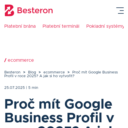
Platební brána
Platební terminál
Pokladní systémy
Platební terminál
Pokladní systémy
/
ecommerce
Platební brána
Besteron
>
Blog
>
ecommerce
>
Proč mít Google Business
Profil v roce 2025? A jak si ho vytvořit?
Návody
25.07.2025
| 5 min
Ceník
Proč mít Google
Business Profil v
O nás