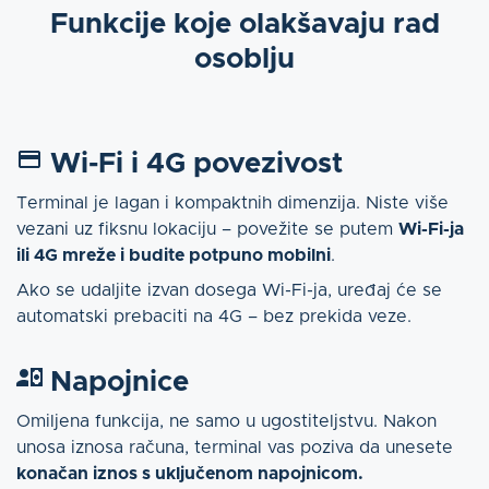
Funkcije koje olakšavaju rad
osoblju
Wi-Fi i 4G povezivost
Terminal je lagan i kompaktnih dimenzija. Niste više
vezani uz fiksnu lokaciju – povežite se putem
Wi-Fi-ja
ili 4G mreže i budite potpuno mobilni
.
Ako se udaljite izvan dosega Wi-Fi-ja, uređaj će se
automatski prebaciti na 4G – bez prekida veze.
Napojnice
Omiljena funkcija, ne samo u ugostiteljstvu. Nakon
unosa iznosa računa, terminal vas poziva da unesete
konačan iznos s uključenom napojnicom.