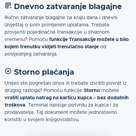
Dnevno zatvaranje blagajne
Ručno zatvaranje blagajne na kraju dana i dnevni
izvještaj o svim primljenim uplatama. Trebate
provjeriti pojedinačne transakcije u stvarnom
vremenu? Pomoću
funkcije Transakcije možete u bilo
kojem trenutku vidjeti trenutačno stanje
od
posljednjeg zatvaranja.
Storno plaćanja
Unijeli ste pogrešan iznos ili trebate izvršiti povrat iz
drugog razloga? Pomoću funkcije
Storno
možete
vratiti uplatu natrag na karticu kupca – bez dodatnih
troškova
. Terminal ispisuje potvrdu za kupca i za
prodavatelja. Taj dokument možete jednostavno
koristiti u svojem knjigovodstvu.