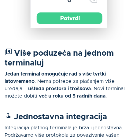
Više poduzeća na jednom
terminalu
j
Jedan terminal omogućuje rad s više tvrtki
istovremeno
. Nema potrebe za plaćanjem više
uređaja –
ušteda prostora i troškova
. Novi terminal
možete dobiti
već u roku od 5 radnih dana
.
Jednostavna
integracija
Integracija platnog terminala je brza i jednostavna.
Podržavamo više protokola za povezivanje vašeg