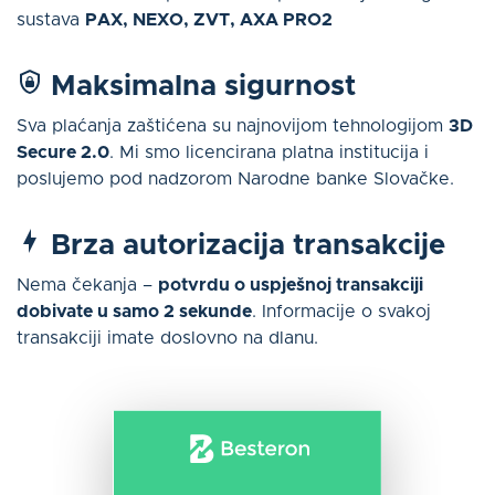
sustava
PAX, NEXO, ZVT, AXA PRO2
Maksimalna
sigurnost
Sva plaćanja zaštićena su najnovijom tehnologijom
3D
Secure 2.0
. Mi smo licencirana platna institucija i
poslujemo pod nadzorom Narodne banke Slovačke.
Brza autorizacija transakcije
Nema čekanja –
potvrdu o uspješnoj transakciji
dobivate u samo 2 sekunde
. Informacije o svakoj
transakciji imate doslovno na dlanu.