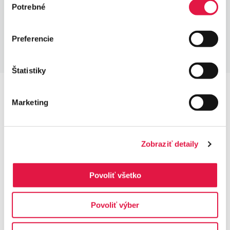
Potrebné
súhlasu
Preferencie
Štatistiky
Marketing
Upoznajte i ostale funkcije
Zobraziť detaily
Poziv na broj (
Sklic)
Povoliť všetko
Dodijelite transakciji poziv na broj. Kupci mogu platiti
račun karticom izravno putem terminala
, bez potrebe
Povoliť výber
za online plaćanjem. Poziv na broj se ispisuje na
potvrdi, koju možete jednostavno koristiti u