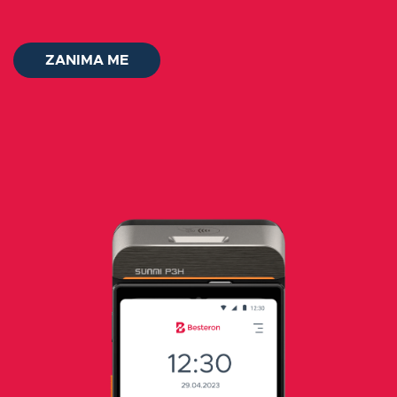
O nama
ZANIMA ME
Kontakt
Prijaviti se
Slovenčina
ZANIMA ME