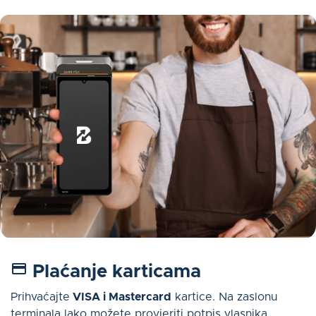
Plaćanje karticama
Prihvaćajte
VISA i Mastercard
kartice. Na zaslonu
terminala lako možete provjeriti potpis vlasnika