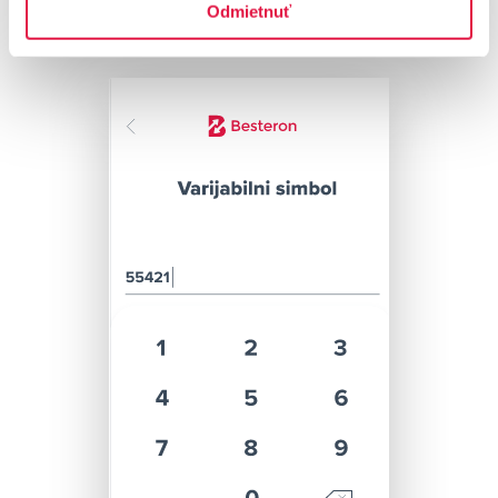
Odmietnuť
knjigovodstvu.