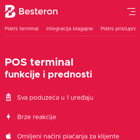
Platni terminal
Integracija blagajne
Platni pristupnik
Platni terminal
POS terminal
Integracija blagajne
funkcije i prednosti
Platni pristupnik
Sva poduzeća u 1 uređaju
Cjenik
Brze reakcije
Upute
Omiljeni načini plaćanja za klijente
Blog