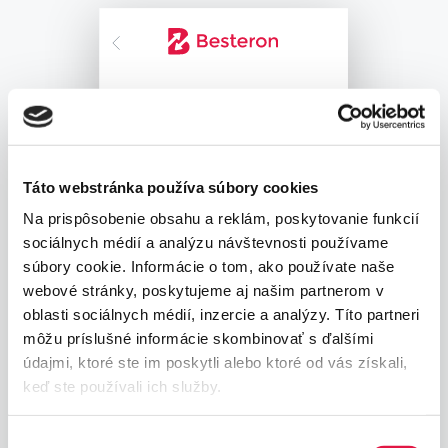
Táto webstránka používa súbory cookies
Na prispôsobenie obsahu a reklám, poskytovanie funkcií
sociálnych médií a analýzu návštevnosti používame
súbory cookie. Informácie o tom, ako používate naše
webové stránky, poskytujeme aj našim partnerom v
oblasti sociálnych médií, inzercie a analýzy. Títo partneri
môžu príslušné informácie skombinovať s ďalšími
údajmi, ktoré ste im poskytli alebo ktoré od vás získali,
keď ste používali ich služby.
Výber