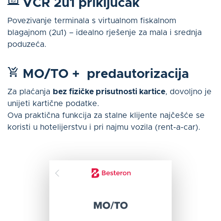
VCR 2u1 priključak
Povezivanje terminala s virtualnom fiskalnom
blagajnom (2u1) – idealno rješenje za mala i srednja
poduzeća.
MO/TO +
predautorizacija
Za plaćanja
bez fizičke prisutnosti kartice
, dovoljno je
unijeti kartične podatke.
Ova praktična funkcija za stalne klijente najčešće se
koristi u hotelijerstvu i pri najmu vozila (rent-a-car).