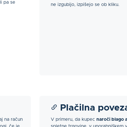
li pa se
ne izgubijo, izpišejo se ob kliku.
Plačilna povez
j na račun
V primeru, da kupec
naroči blago a
gi, če je
spletne trgovine, v uporabniškem 