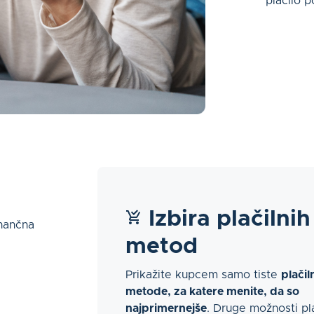
plačilo 
Izbira plačilnih
nančna
metod
Prikažite kupcem samo tiste
plačil
metode, za katere menite, da so
najprimernejše
. Druge možnosti pl