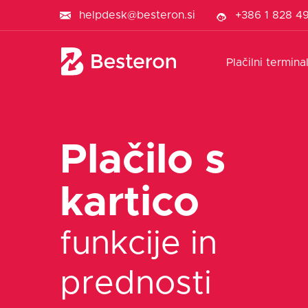
helpdesk@besteron.si
+386 1 828 4
Plačilni termina
Plačilo s
kartico
funkcije in
prednosti