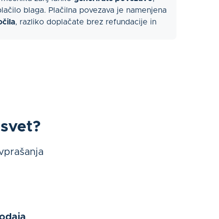
lačilo blaga. Plačilna povezava je namenjena
očila
, razliko doplačate brez refundacije in
asvet?
 vprašanja
odaja