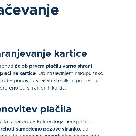
ačevanje
ranjevanje kartice
 prehod
že ob prvem plačilu varno shrani
plačilne kartice
. Ob naslednjem nakupu tako
treba ponovno vnašati številk in pri plačilu
ere eno od shranjenih kartic.
novitev plačila
čilo iz katerega koli razloga neuspešno,
 prehod samodejno pozove stranko
, da