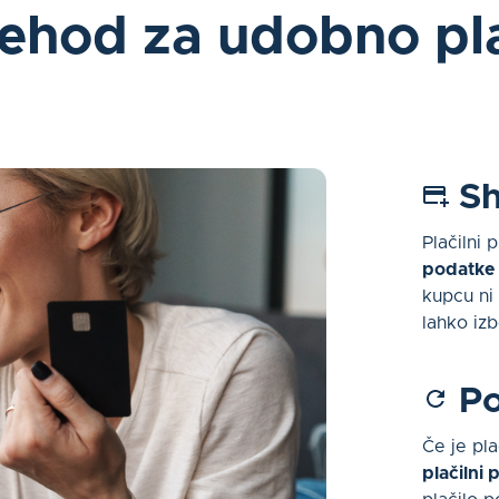
rehod za udobno pl
Sh
Plačilni
podatke 
kupcu ni 
lahko izb
Po
Če je pla
plačilni