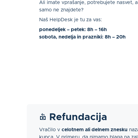
Ali imate vprašanje, potrebujete nasvet, a
samo ne znajdete?
Naš HelpDesk je tu za vas:
ponedeljek – petek: 8h – 16h
sobota, nedelja in prazniki: 8h – 20h
Refundacija
Vračilo v
celotnem ali delnem znesku
naza
kupca. V primeru, da nimamo blaga na zalo