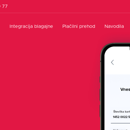
9 77
l
Integracija blagajne
Plačilni prehod
Navodila