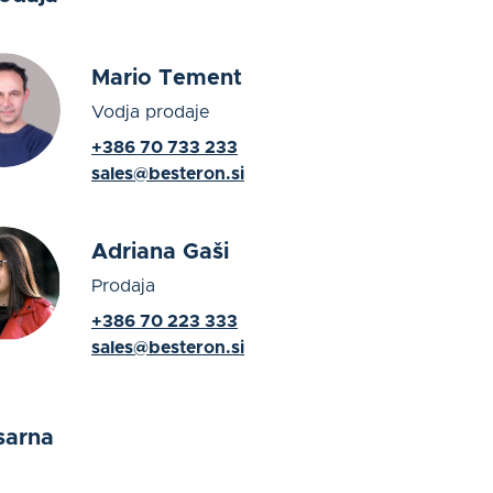
Mario Tement
Vodja prodaje
+386 70 733 233
sales@besteron.si
Adriana Gaši
Prodaja
+386 70 223 333
sales@besteron.si
sarna