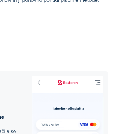
ponovi in ji ponovno ponudi plačilne metode.
ne
ačila se