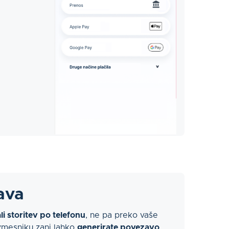
ava
li storitev po telefonu
, ne pa preko vaše
vmesniku zanj lahko
generirate povezavo
,