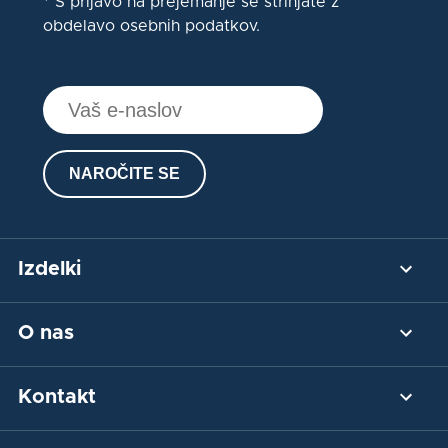
* S prijavo na prejemanje se strinjate z
obdelavo osebnih podatkov.
NAROČITE SE
Izdelki
Plačilni prehod
O nas
Plačilo s kartico
Integracija
Naša zgodba
Kontakt
Blog
Plačilni terminal