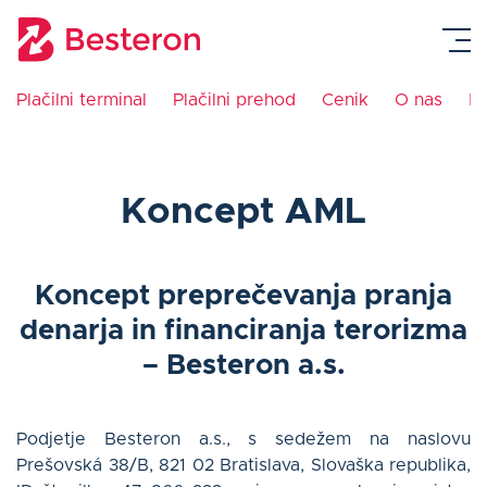
Plačilni terminal
Plačilni prehod
Cenik
O nas
K
Plačilni terminal
Koncept AML
Integracija blagajne
Plačilni prehod
Koncept preprečevanja pranja
denarja in financiranja terorizma
Navodila
– Besteron a.s.
Cenik
Podjetje Besteron a.s., s sedežem na naslovu
Prešovská 38/B, 821 02 Bratislava, Slovaška republika,
Blog