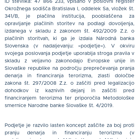
ID številka: 47 866 233, vpisano v poslovni register
Okrožnega sodišča Bratislava I, oddelek Sa, vložek št.
O nas
341/B, je plačilna institucija, pooblaščena za
opravljanje plačilnih storitev na podlagi dovoljenja,
izdanega v skladu z zakonom št. 492/2009 Z.z. o
Kontakt
plačilnih storitvah, ki ga je izdala Národná banka
Slovenska (v nadaljevanju: »podjetje«). V okviru
Log in
svojega poslovanja podjetje uporablja stroga pravila v
skladu z veljavno zakonodajo Evropske unije in
Slovaške republike na področju preprečevanja pranja
denarja in financiranja terorizma, zlasti določbe
Slovenščina
zakona št. 297/2008 Z.z. o zaščiti pred legalizacijo
dohodkov iz kaznivih dejanj in zaščiti pred
financiranjem terorizma ter priporočila Metodološke
smernice Narodne banke Slovaške št. 4/2019.
ZANIMA ME
Podjetje je razvilo lasten koncept zaščite za boj proti
pranju denarja in financiranju terorizma (v