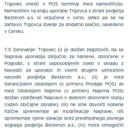
Trgovec vnesti v POS terminal med namestitvijo.
Namestitev na kraju uporabe Trgovca s strani podjetja
Besteron a.s. ni vključena v ceno, lahko pa se na
zahtevo Trgovca izvede za dodatno plačilo, navedeno
v Ceniku.
7.5 Delovanje: Trgovec (i) je dolžan zagotoviti, da se
Naprava uporablja izključno za namene, določene v
Pogodbi, s strani usposobljenih oseb v skladu z
Navodili za uporabo in vsemi drugimi ustreznimi
navodili podjetja Besteron a.s.; (ii) je med
Garancijskim obdobjem (v primeru Prodaje POS) ali
med Obdobjem Najema (v primeru Najema POS)
dolžan vzdrževati Napravo v dobrem delovnem stanju
(razen običajne obrabe); (iii) ne sme dovoliti nobene
fizične spremembe ali modifikacije Naprave, niti
spremembe njene lokacije brez predhodnega pisnega
soglasja podjetja Besteron a.s.; (iv) mora omogočiti