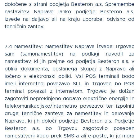
določene s strani podjetja Besteron a.s. Spremembe
nastavitev Naprave lahko podjetje Besteron a.s.
izvede na daljavo ali na kraju uporabe, odvisno od
tehničnih zahtev.
7.4 Namestitev: Namestitev Naprave izvede Trgovec
sam (samonamestitev) na podlagi navodil za
namestitev, ki jih prejme od podjetja Besteron a.s. v
obliki dokumenta, poslanega skupaj z Napravo ali
ločeno v elektronski obliki. Vsi POS terminali bodo
imeli internetno povezavo SLL in Trgovec bo POS
terminal povezal z internetom. Trgovec je dolžan
zagotoviti neprekinjeno dobavo električne energije in
telekomunikacijsko/internetno povezavo ter izpolniti
druge tehnične zahteve za namestitev in delovanje
Naprave, ki jih določi podjetje Besteron a.s. Podjetje
Besteron a.s. bo Trgovcu zagotovilo poseben
namestitveni kodo prek SMS-a ali e-pošte, ki jo mora