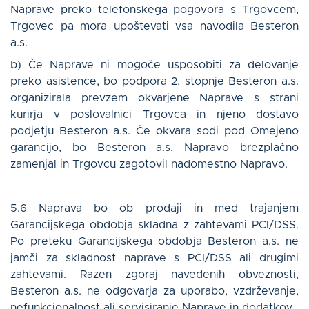
Naprave preko telefonskega pogovora s Trgovcem,
Trgovec pa mora upoštevati vsa navodila Besteron
a.s.
b) Če Naprave ni mogoče usposobiti za delovanje
preko asistence, bo podpora 2. stopnje Besteron a.s.
organizirala prevzem okvarjene Naprave s strani
kurirja v poslovalnici Trgovca in njeno dostavo
podjetju Besteron a.s. Če okvara sodi pod Omejeno
garancijo, bo Besteron a.s. Napravo brezplačno
zamenjal in Trgovcu zagotovil nadomestno Napravo.
5.6 Naprava bo ob prodaji in med trajanjem
Garancijskega obdobja skladna z zahtevami PCI/DSS.
Po preteku Garancijskega obdobja Besteron a.s. ne
jamči za skladnost naprave s PCI/DSS ali drugimi
zahtevami. Razen zgoraj navedenih obveznosti,
Besteron a.s. ne odgovarja za uporabo, vzdrževanje,
nefunkcionalnost ali servisiranje Naprave in dodatkov.