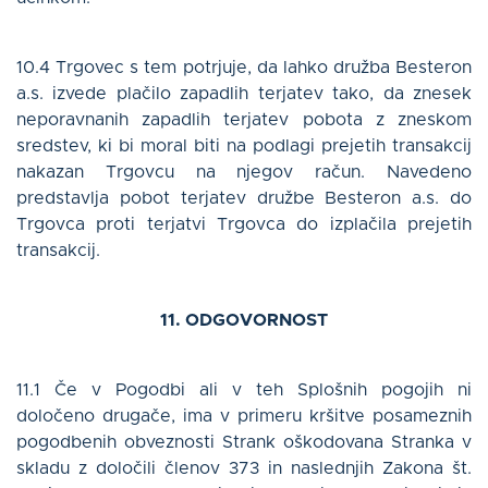
10.4 Trgovec s tem potrjuje, da lahko družba Besteron
a.s. izvede plačilo zapadlih terjatev tako, da znesek
neporavnanih zapadlih terjatev pobota z zneskom
sredstev, ki bi moral biti na podlagi prejetih transakcij
nakazan Trgovcu na njegov račun. Navedeno
predstavlja pobot terjatev družbe Besteron a.s. do
Trgovca proti terjatvi Trgovca do izplačila prejetih
transakcij.
11. ODGOVORNOST
11.1 Če v Pogodbi ali v teh Splošnih pogojih ni
določeno drugače, ima v primeru kršitve posameznih
pogodbenih obveznosti Strank oškodovana Stranka v
skladu z določili členov 373 in naslednjih Zakona št.