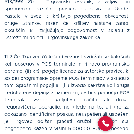
513/1991 Zb. – Trgovinski zakonik, v veljavni in
spremenjeni različici, pravico do povračila škode,
nastale v zvezi s kršitvijo pogodbene obveznosti
druge Stranke, razen če kršitev nastane zaradi
okoliščin, ki izključujejo odgovornost v skladu z
ustreznimi določili Trgovinskega zakonika.
11.2 Če Trgovec (i) krši obveznost vzdržati se kakršnih
koli posegov v POS terminale in njihovo programsko
opremo, (ii) krši pogoje licence za avtorske pravice, ki
so del programske opreme POS terminalov v skladu s
temi Splošnimi pogoji ali (iii) izvede kakršna koli druga
nedoločena dejanja z namenom, da bi s pomočjo POS
terminala izvedel goljufivo plačilo ali drugo
neupravičeno operacijo, ne glede na to, ali gre za
dokazano identificiran poskus, neuspešen ali uspešen,
je Trgovec dolžan plačati družbi Besteron a.s.
pogodbeno kazen v višini 5.000,00 EUR (z besedo: