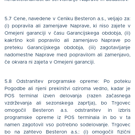
5.7 Cene, navedene v Ceniku Besteron a.s., veljajo za:
(i) popravila ali zamenjave Naprave, ki niso zajete v
Omejeni garanciji v času Garancijskega obdobja, (ii)
kakršno koli popravilo ali zamenjavo Naprave po
preteku Garancijskega obdobja, (iii) zagotavljanje
nadomestne Naprave med popravilom ali zamenjavo,
če okvara ni zajeta v Omejeni garanciji.
5.8 Odstranitev programske opreme: Po poteku
Pogodbe ali njeni prekinitvi oziroma vedno, kadar je
POS terminal izven delovanja (razen začasnega
vzdrževanja ali sezonskega zaprtja), bo Trgovec
omogočil Besteron a.s. odstranitev in izbris
programske opreme iz POS terminala in bo v ta
namen zagotovil vso potrebno sodelovanje. Trgovec
bo na zahtevo Besteron a.s.: (i) omogočil fizični