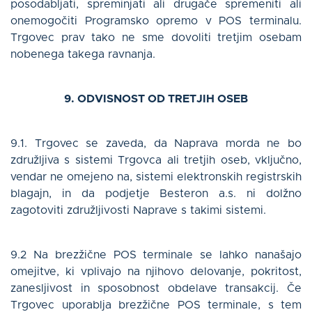
posodabljati, spreminjati ali drugače spremeniti ali
onemogočiti Programsko opremo v POS terminalu.
Trgovec prav tako ne sme dovoliti tretjim osebam
nobenega takega ravnanja.
9. ODVISNOST OD TRETJIH OSEB
9.1. Trgovec se zaveda, da Naprava morda ne bo
združljiva s sistemi Trgovca ali tretjih oseb, vključno,
vendar ne omejeno na, sistemi elektronskih registrskih
blagajn, in da podjetje Besteron a.s. ni dolžno
zagotoviti združljivosti Naprave s takimi sistemi.
9.2 Na brezžične POS terminale se lahko nanašajo
omejitve, ki vplivajo na njihovo delovanje, pokritost,
zanesljivost in sposobnost obdelave transakcij. Če
Trgovec uporablja brezžične POS terminale, s tem