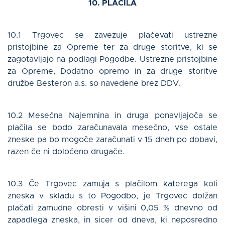
10. PLAČILA
10.1 Trgovec se zavezuje plačevati ustrezne
pristojbine za Opreme ter za druge storitve, ki se
zagotavljajo na podlagi Pogodbe. Ustrezne pristojbine
za Opreme, Dodatno opremo in za druge storitve
družbe Besteron a.s. so navedene brez DDV.
10.2 Mesečna Najemnina in druga ponavljajoča se
plačila se bodo zaračunavala mesečno, vse ostale
zneske pa bo mogoče zaračunati v 15 dneh po dobavi,
razen če ni določeno drugače.
10.3 Če Trgovec zamuja s plačilom katerega koli
zneska v skladu s to Pogodbo, je Trgovec dolžan
plačati zamudne obresti v višini 0,05 % dnevno od
zapadlega zneska, in sicer od dneva, ki neposredno