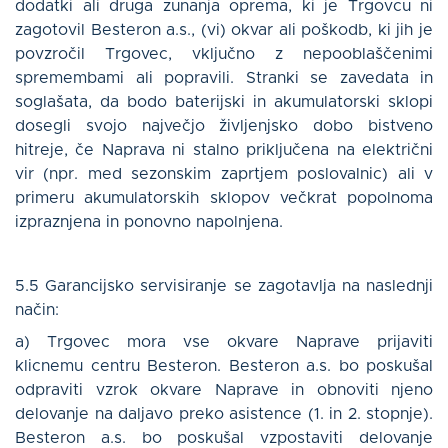
dodatki ali druga zunanja oprema, ki je Trgovcu ni
zagotovil Besteron a.s., (vi) okvar ali poškodb, ki jih je
povzročil Trgovec, vključno z nepooblaščenimi
spremembami ali popravili. Stranki se zavedata in
soglašata, da bodo baterijski in akumulatorski sklopi
dosegli svojo največjo življenjsko dobo bistveno
hitreje, če Naprava ni stalno priključena na električni
vir (npr. med sezonskim zaprtjem poslovalnic) ali v
primeru akumulatorskih sklopov večkrat popolnoma
izpraznjena in ponovno napolnjena.
5.5 Garancijsko servisiranje se zagotavlja na naslednji
način:
a) Trgovec mora vse okvare Naprave prijaviti
klicnemu centru Besteron. Besteron a.s. bo poskušal
odpraviti vzrok okvare Naprave in obnoviti njeno
delovanje na daljavo preko asistence (1. in 2. stopnje).
Besteron a.s. bo poskušal vzpostaviti delovanje