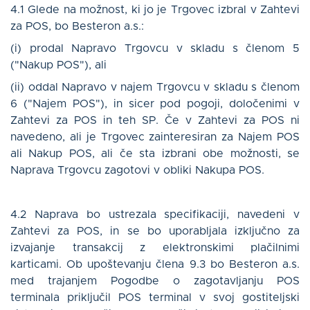
4.1 Glede na možnost, ki jo je Trgovec izbral v Zahtevi
za POS, bo Besteron a.s.:
(i) prodal Napravo Trgovcu v skladu s členom 5
("Nakup POS"), ali
(ii) oddal Napravo v najem Trgovcu v skladu s členom
6 ("Najem POS"), in sicer pod pogoji, določenimi v
Zahtevi za POS in teh SP. Če v Zahtevi za POS ni
navedeno, ali je Trgovec zainteresiran za Najem POS
ali Nakup POS, ali če sta izbrani obe možnosti, se
Naprava Trgovcu zagotovi v obliki Nakupa POS.
4.2 Naprava bo ustrezala specifikaciji, navedeni v
Zahtevi za POS, in se bo uporabljala izključno za
izvajanje transakcij z elektronskimi plačilnimi
karticami. Ob upoštevanju člena 9.3 bo Besteron a.s.
med trajanjem Pogodbe o zagotavljanju POS
terminala priključil POS terminal v svoj gostiteljski