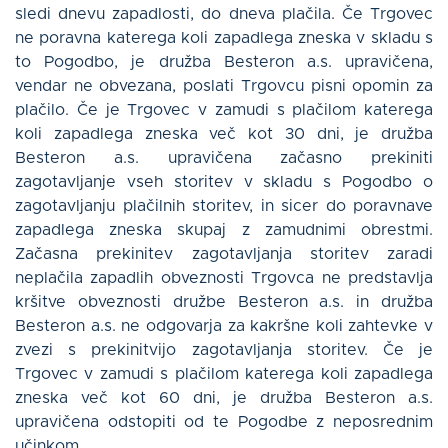
sledi dnevu zapadlosti, do dneva plačila. Če Trgovec
ne poravna katerega koli zapadlega zneska v skladu s
to Pogodbo, je družba Besteron a.s. upravičena,
vendar ne obvezana, poslati Trgovcu pisni opomin za
plačilo. Če je Trgovec v zamudi s plačilom katerega
koli zapadlega zneska več kot 30 dni, je družba
Besteron a.s. upravičena začasno prekiniti
zagotavljanje vseh storitev v skladu s Pogodbo o
zagotavljanju plačilnih storitev, in sicer do poravnave
zapadlega zneska skupaj z zamudnimi obrestmi.
Začasna prekinitev zagotavljanja storitev zaradi
neplačila zapadlih obveznosti Trgovca ne predstavlja
kršitve obveznosti družbe Besteron a.s. in družba
Besteron a.s. ne odgovarja za kakršne koli zahtevke v
zvezi s prekinitvijo zagotavljanja storitev. Če je
Trgovec v zamudi s plačilom katerega koli zapadlega
zneska več kot 60 dni, je družba Besteron a.s.
upravičena odstopiti od te Pogodbe z neposrednim
učinkom.