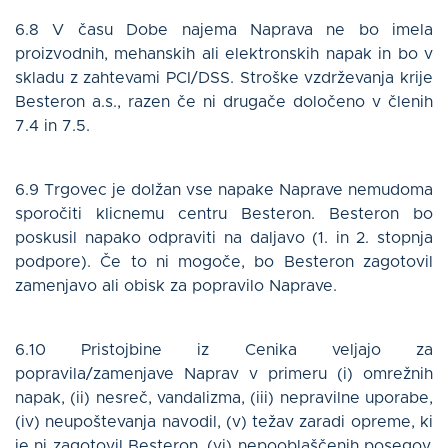
6.8 V času Dobe najema Naprava ne bo imela
proizvodnih, mehanskih ali elektronskih napak in bo v
skladu z zahtevami PCI/DSS. Stroške vzdrževanja krije
Besteron a.s., razen če ni drugače določeno v členih
7.4 in 7.5.
6.9 Trgovec je dolžan vse napake Naprave nemudoma
sporočiti klicnemu centru Besteron. Besteron bo
poskusil napako odpraviti na daljavo (1. in 2. stopnja
podpore). Če to ni mogoče, bo Besteron zagotovil
zamenjavo ali obisk za popravilo Naprave.
6.10 Pristojbine iz Cenika veljajo za
popravila/zamenjave Naprav v primeru (i) omrežnih
napak, (ii) nesreč, vandalizma, (iii) nepravilne uporabe,
(iv) neupoštevanja navodil, (v) težav zaradi opreme, ki
je ni zagotovil Besteron, (vi) nepooblaščenih posegov.