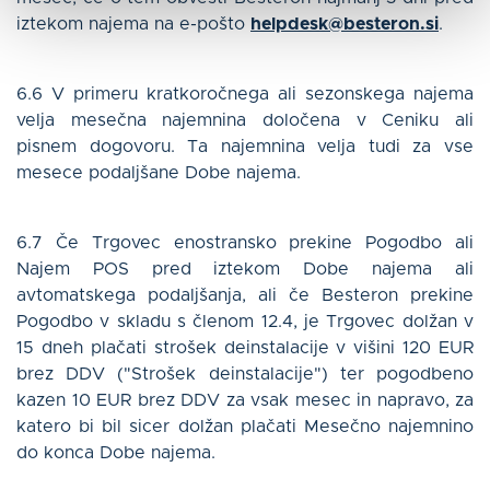
iztekom najema na e-pošto
helpdesk@besteron.si
.
6.6 V primeru kratkoročnega ali sezonskega najema
velja mesečna najemnina določena v Ceniku ali
pisnem dogovoru. Ta najemnina velja tudi za vse
mesece podaljšane Dobe najema.
6.7 Če Trgovec enostransko prekine Pogodbo ali
Najem POS pred iztekom Dobe najema ali
avtomatskega podaljšanja, ali če Besteron prekine
Pogodbo v skladu s členom 12.4, je Trgovec dolžan v
15 dneh plačati strošek deinstalacije v višini 120 EUR
brez DDV ("Strošek deinstalacije") ter pogodbeno
kazen 10 EUR brez DDV za vsak mesec in napravo, za
katero bi bil sicer dolžan plačati Mesečno najemnino
do konca Dobe najema.