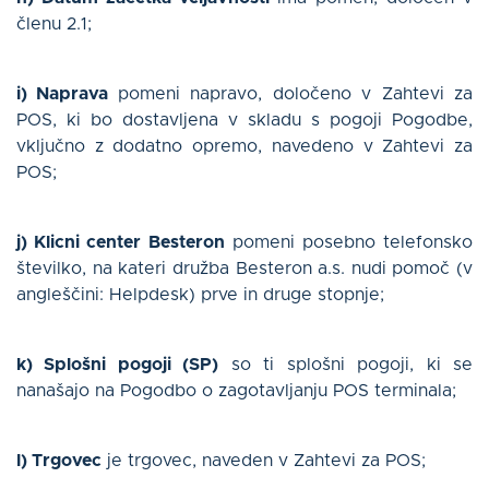
členu 2.1;
i) Naprava
pomeni napravo, določeno v Zahtevi za
POS, ki bo dostavljena v skladu s pogoji Pogodbe,
vključno z dodatno opremo, navedeno v Zahtevi za
POS;
j) Klicni center Besteron
pomeni posebno telefonsko
številko, na kateri družba Besteron a.s. nudi pomoč (v
angleščini: Helpdesk) prve in druge stopnje;
k) Splošni pogoji (SP)
so ti splošni pogoji, ki se
nanašajo na Pogodbo o zagotavljanju POS terminala;
l) Trgovec
je trgovec, naveden v Zahtevi za POS;