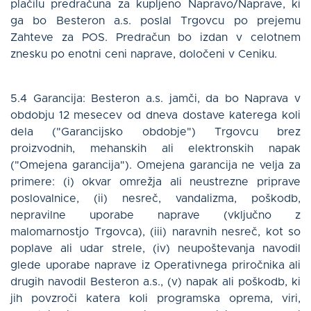
plačilu predračuna za kupljeno Napravo/Naprave, ki
ga bo Besteron a.s. poslal Trgovcu po prejemu
Zahteve za POS. Predračun bo izdan v celotnem
znesku po enotni ceni naprave, določeni v Ceniku.
5.4 Garancija: Besteron a.s. jamči, da bo Naprava v
obdobju 12 mesecev od dneva dostave katerega koli
dela ("Garancijsko obdobje") Trgovcu brez
proizvodnih, mehanskih ali elektronskih napak
("Omejena garancija"). Omejena garancija ne velja za
primere: (i) okvar omrežja ali neustrezne priprave
poslovalnice, (ii) nesreč, vandalizma, poškodb,
nepravilne uporabe naprave (vključno z
malomarnostjo Trgovca), (iii) naravnih nesreč, kot so
poplave ali udar strele, (iv) neupoštevanja navodil
glede uporabe naprave iz Operativnega priročnika ali
drugih navodil Besteron a.s., (v) napak ali poškodb, ki
jih povzroči katera koli programska oprema, viri,