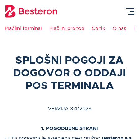
Plačilni terminal
Plačilni prehod
Cenik
O nas
K
Plačilni terminal
SPLOŠNI POGOJI ZA
Integracija blagajne
DOGOVOR O ODDAJI
Plačilni prehod
POS TERMINALA
Navodila
VERZIJA 3.4/2023
Cenik
1. POGODBENE STRANI
Blog
1.1 Ta pogodba je sklenjena med družbo
Besteron a.s.
,