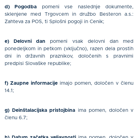
d) Pogodba
pomeni vse naslednje dokumente,
sklenjene med Trgovcem in družbo Besteron a.s.:
Zahteva za POS, ti Splošni pogoji in Cenik;
e) Delovni dan
pomeni vsak delovni dan med
ponedeljkom in petkom (vključno), razen dela prostih
dni in državnih praznikov, določenih s pravnimi
predpisi Slovaške republike;
f) Zaupne informacije
imajo pomen, določen v členu
14.1;
g) Deinštalacijska pristojbina
ima pomen, določen v
členu 6.7;
h) Datum začetka veljavnosti
ima pomen, določen v