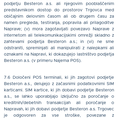
podjetju Besteron a.s. ali njegovim pooblaščenim
predstavnikom dostop do prostorov Trgovca med
običajnim delovnim časom ali ob drugem času za
namen pregleda, testiranja, popravila ali prilagoditve
Naprave; (v) mora zagotavljati povezavo Naprave z
internetom ali telekomunikacijskimi omrežji skladno z
zahtevami podjetja Besteron a.s.; in (vi) ne sme
odstraniti, spreminjati ali manipulirati z nalepkami ali
oznakami na Napravi, ki dokazujejo lastništvo podjetja
Besteron a.s. (v primeru Najema POS).
7.6 Določeni POS terminali, ki jih zagotovi podjetje
Besteron a.s., delujejo z začasnimi podatkovnimi SIM
karticami. SIM kartice, ki jih dobavi podjetje Besteron
a.s., se lahko uporabljajo izključno za poročanje o
kreditnih/debetnih transakcijah ali poročanje o
Napravah, ki jih dobavi podjetje Besteron a.s. Trgovec
je odgovoren za vse stroške, povezane z