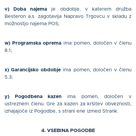
v) Doba najema
je obdobje, v katerem družba
Besteron a.s. zagotavlja Napravo Trgovcu v skladu z
možnostjo najema POS;
w) Programska oprema
ima pomen, določen v členu
8.1;
x) Garancijsko obdobje
ima pomen, določen v členu
5.3;
y) Pogodbena kazen
ima pomen, določen v
ustreznem členu. Gre za kazen za kršitev obveznosti,
izhajajoče iz Pogodbe, s strani ene izmed Strank.
4. VSEBINA POGODBE