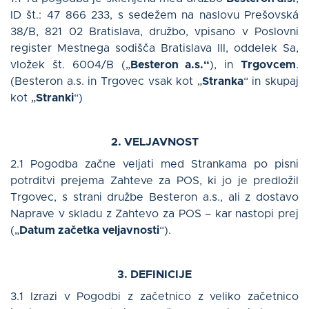
ID št.: 47 866 233, s sedežem na naslovu Prešovská
38/B, 821 02 Bratislava, družbo, vpisano v Poslovni
O nas
register Mestnega sodišča Bratislava III, oddelek Sa,
vložek št. 6004/B („
Besteron a.s.“
), in
Trgovcem
.
Kontakt
(Besteron a.s. in Trgovec vsak kot „
Stranka
“ in skupaj
kot „
Stranki
“)
Log in
2. VELJAVNOST
2.1 Pogodba začne veljati med Strankama po pisni
Slovenščina
potrditvi prejema Zahteve za POS, ki jo je predložil
Trgovec, s strani družbe Besteron a.s., ali z dostavo
Naprave v skladu z Zahtevo za POS – kar nastopi prej
(„
Datum začetka veljavnosti
“).
ZANIMA ME
3. DEFINICIJE
3.1 Izrazi v Pogodbi z začetnico z veliko začetnico