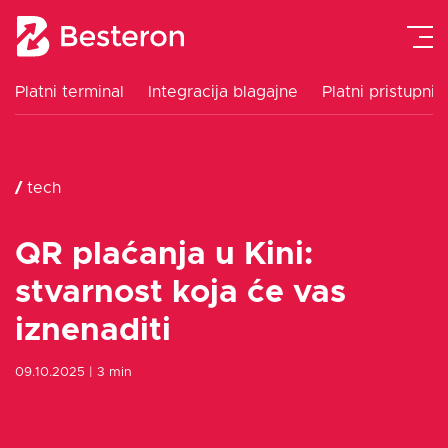
Platni terminal
Integracija blagajne
Platni pristupnik
Platni terminal
/
tech
Integracija blagajne
QR plaćanja u Kini:
Platni pristupnik
stvarnost koja će vas
Cjenik
iznenaditi
09.10.2025
| 3 min
Upute
Blog