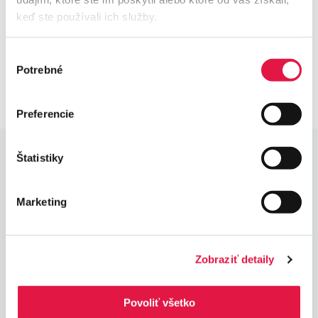
keď ste používali ich služby.
Výber
Potrebné
súhlasu
Preferencie
Štatistiky
Aktivni kontaktni centar
Pon–Pet 8–16h: Podrška
Marketing
Pon–Pet 16–20h: Hitno
Vikendi/blagdani 8–20h: Hitno
Zobraziť detaily
PCI DSS Level 1
Najviši standard zaštite plaćanja
Povoliť všetko