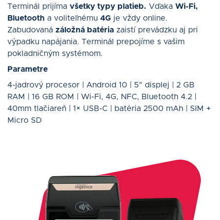
Terminál prijíma
všetky typy platieb.
Vďaka
Wi-Fi,
Bluetooth
a voliteľnému
4G
je vždy online.
Zabudovaná
záložná batéria
zaistí prevádzku aj pri
výpadku napájania. Terminál prepojíme s vašim
pokladničným systémom.
Parametre
4-jadrový procesor | Android 10 | 5" displej | 2 GB
RAM | 16 GB ROM | Wi-Fi, 4G, NFC, Bluetooth 4.2 |
40mm tlačiareň | 1× USB-C | batéria 2500 mAh | SIM +
Micro SD