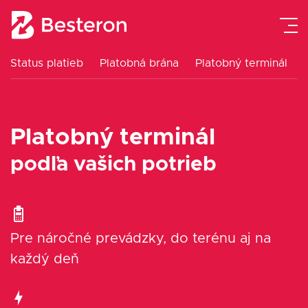
Status platieb
Platobná brána
Platobný terminál
Platobná brána
Platobný terminál
Platobný terminál
eKasa pokladne
podľa vašich potrieb
Návody
Cenník
Pre náročné prevádzky, do terénu aj na
každý deň
Blog