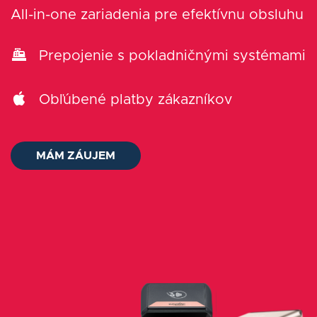
O nás
All-in-one zariadenia pre efektívnu obsluhu
Kontakt
Prepojenie s pokladničnými systémami
Status platieb
Obľúbené platby zákazníkov
Prihlásiť sa
MÁM ZÁUJEM
Slovenčina
AUDIT ZADARMO