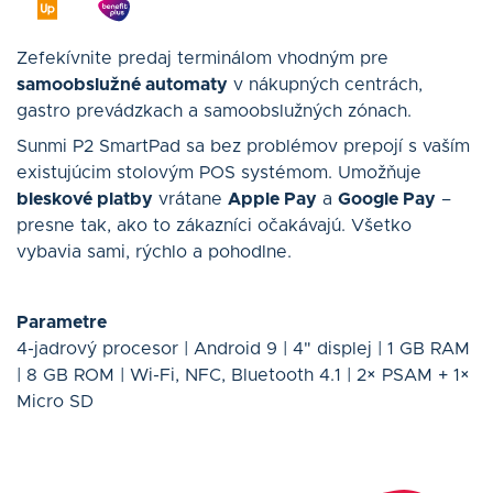
Zefekívnite predaj terminálom vhodným pre
samoobslužné automaty
v nákupných centrách,
gastro prevádzkach a samoobslužných zónach.
Sunmi P2 SmartPad sa bez problémov prepojí s vaším
existujúcim stolovým POS systémom. Umožňuje
bleskové platby
vrátane
Apple Pay
a
Google Pay
–
presne tak, ako to zákazníci očakávajú. Všetko
vybavia sami, rýchlo a pohodlne.
Parametre
4-jadrový procesor | Android 9 | 4" displej | 1 GB RAM
| 8 GB ROM | Wi-Fi, NFC, Bluetooth 4.1 | 2× PSAM + 1×
Micro SD