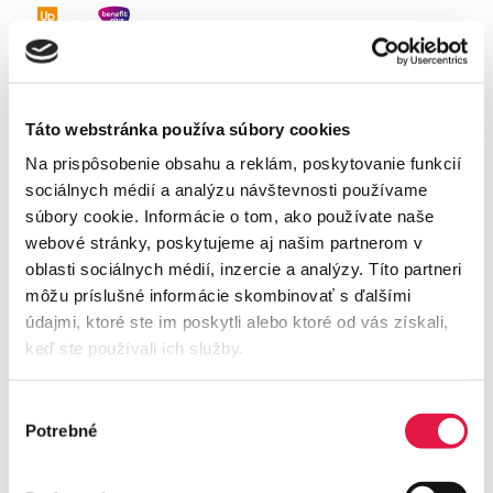
Ingenico DX 8000 je prémiový mobilný platobný
terminál stvorený pre prevádzky, ktoré vyžadujú
vysoký výkon, dlhú výdrž batérie
a
maximálnu
Táto webstránka používa súbory cookies
flexibilitu
.
Na prispôsobenie obsahu a reklám, poskytovanie funkcií
RObustný terminál vybavený
dotykovým displejom
a
sociálnych médií a analýzu návštevnosti používame
výkonným procesorom zvládne aj najnáročnejší
súbory cookie. Informácie o tom, ako používate naše
predajný deň bez kompromisov. Či ide o reštauráciu,
webové stránky, poskytujeme aj našim partnerom v
maloobchod alebo terénny predaj – DX 8000 je
oblasti sociálnych médií, inzercie a analýzy. Títo partneri
spoľahlivým partnerom kdekoľvek.
môžu príslušné informácie skombinovať s ďalšími
údajmi, ktoré ste im poskytli alebo ktoré od vás získali,
keď ste používali ich služby.
Parametre
4-jadrový procesor | Android 10 | 6" displej | 3 GB
Výber
RAM | 32 GB ROM | Wi-Fi, 4G, NFC, Bluetooth 4.2 |
Potrebné
súhlasu
40mm tlačiareň | 1× USB-C, OTG | batéria 3400 mAh |
SIM + Micro SD