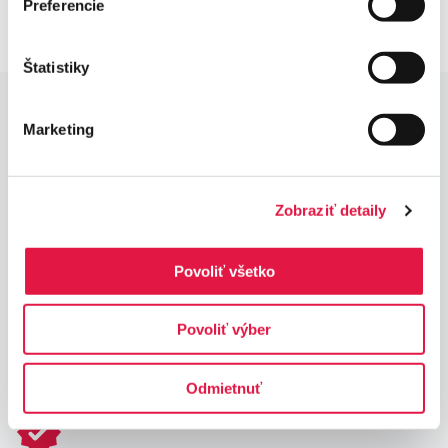
Preferencie
Štatistiky
Marketing
Zobraziť detaily
Výhody terminálu Ingenico
DX8000
Povoliť všetko
MÁM ZÁUJEM
Povoliť výber
Odmietnuť