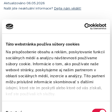
Aktualizováno 06.05.2026
Našli jste neaktuální informace?
Dejte nám vědět!
Pomohla vám tato odpověď?
Táto webstránka používa súbory cookies
Na prispôsobenie obsahu a reklám, poskytovanie funkcií
sociálnych médií a analýzu návštevnosti používame
ANO
NE
súbory cookie. Informácie o tom, ako používate naše
webové stránky, poskytujeme aj našim partnerom v
oblasti sociálnych médií, inzercie a analýzy. Títo partneri
môžu príslušné informácie skombinovať s ďalšími
údajmi, ktoré ste im poskytli alebo ktoré od vás získali,
Nejčastější dotazy
keď ste používali ich služby.
Manuál terminálu Besteron
Výber