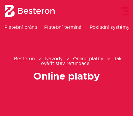
Platební brána
Platební terminál
Pokladní systémy
Platební terminál
Pokladní systémy
Besteron
>
Návody
>
Online platby
>
Jak
ověřit stav refundace
Platební brána
Online platby
Návody
Ceník
O nás