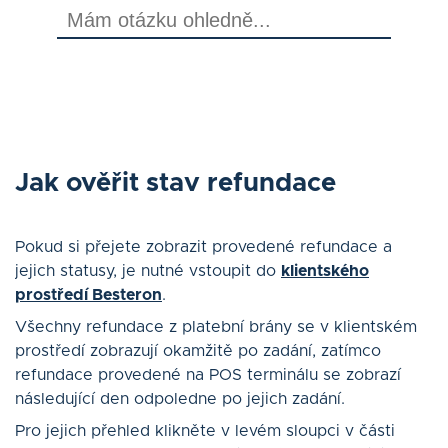
Blog
Kontakt
Přihlásit se
Jak ověřit stav refundace
Čeština
Pokud si přejete zobrazit provedené refundace a
jejich statusy, je nutné vstoupit do
klientského
prostředí Besteron
.
Všechny refundace z platební brány se v klientském
MÁM ZÁJEM
prostředí zobrazují okamžitě po zadání, zatímco
refundace provedené na POS terminálu se zobrazí
následující den odpoledne po jejich zadání.
Pro jejich přehled klikněte v levém sloupci v části