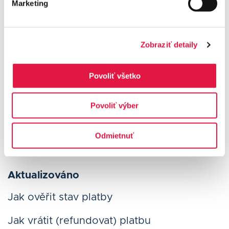
Nejčastější dotazy
Marketing
Manuál terminálu Besteron
Zobraziť detaily
Jak stornovat platbu (funkce Zrušení a
Návrat)
Povoliť všetko
Úvodní informace pro e-commerce klienty
Povoliť výber
Jak používat klientské rozhraní
Jak vrátit (refundovat) platbu
Odmietnuť
Aktualizováno
Jak ověřit stav platby
Jak vrátit (refundovat) platbu