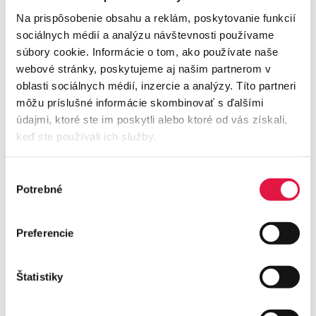
Po zadání všech údajů klikněte na tlačítko
Odeslat
.
Na prispôsobenie obsahu a reklám, poskytovanie funkcií
sociálnych médií a analýzu návštevnosti používame
súbory cookie. Informácie o tom, ako používate naše
webové stránky, poskytujeme aj našim partnerom v
Aktualizováno 06.05.2026
Našli jste neaktuální informace?
Dejte nám vědět!
oblasti sociálnych médií, inzercie a analýzy. Títo partneri
môžu príslušné informácie skombinovať s ďalšími
údajmi, ktoré ste im poskytli alebo ktoré od vás získali,
keď ste používali ich služby.
Pomohla vám tato odpověď?
Výber
Potrebné
súhlasu
ANO
NE
Preferencie
Štatistiky