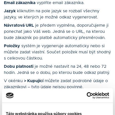
Email zákazníka
vyplňte email zákazníka.
Jazyk
kliknutím na pole jazyk se rozbalí všechny
jazyky, ve kterých je možné odkaz vygenerovat.
Návratová URL
je předem vyplněna, doporučujeme ji
ponechat jako Váš web. Jedná se o URL, na kterou
bude zákazník po platbě automaticky přesměrován.
Položky
systém je vygeneruje automaticky nebo si
můžete zadat vlastní. Součet položek musí být shodný
s celkovou částkou.
Dobu platnosti
je možné nastavit na 24, 48 nebo 72
hodin. Jedná se o dobu, po kterou bude odkaz platný.
V okénku
> Kupující
můžete zadat podrobné údaje o
zákazníkovi – tyto údaje nejsou povinné.
Popis
vyplňte v případě, že si k platebnímu údaji
přejete uvést poznámku.
Táto webstránka používa súbory cookies