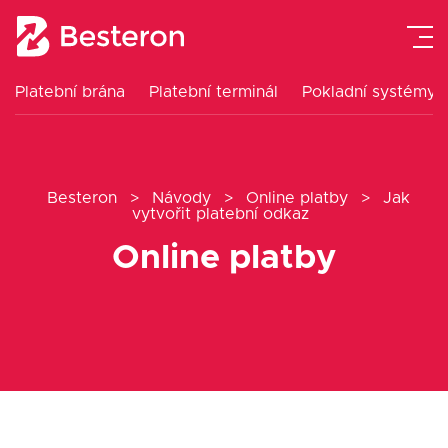
Platební brána
Platební terminál
Pokladní systémy
Platební terminál
Pokladní systémy
Besteron
>
Návody
>
Online platby
>
Jak
vytvořit platební odkaz
Platební brána
Online platby
Návody
Ceník
O nás