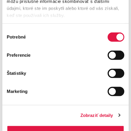
môžu príslušné informácie skombinovať s ďalšími
údajmi, ktoré ste im poskytli alebo ktoré od vás získali,
keď ste používali ich služby.
Aktualizované 01.06.2023
Našli ste neaktuálne informácie?
Dajte nám vedieť!
Výber
Potrebné
súhlasu
Preferencie
Pomohla vám táto odpoveď?
Štatistiky
ÁNO
NIE
Marketing
Zobraziť detaily
Najčastejšie otázky