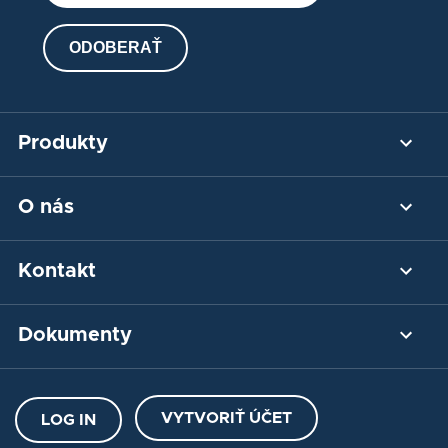
ODOBERAŤ
Produkty
Platobná brána
O nás
Platba kartou
Bankový prevod
Náš príbeh
Kontakt
QR platba
Blog
Developer
Poradenstvo
Kontaktujte nás
Dokumenty
Webináre
Platobný terminál
Cenník
Poradňa
Dokumenty na stiahnutie
Funkcie POS
Sadzobník poplatkov
VYTVORIŤ ÚČET
LOG IN
VOP