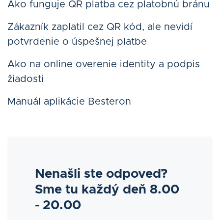
Ako funguje QR platba cez platobnú bránu
Zákazník zaplatil cez QR kód, ale nevidí
potvrdenie o úspešnej platbe
Ako na online overenie identity a podpis
žiadosti
Manuál aplikácie Besteron
Nenašli ste odpoveď?
Sme tu každý deň 8.00
- 20.00