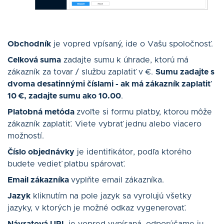
Obchodník
je vopred vpísaný, ide o Vašu spoločnosť.
Celková suma
zadajte sumu k úhrade, ktorú má
zákazník za tovar / službu zaplatiť v €.
Sumu zadajte s
dvoma desatinnými číslami - ak má zákazník zaplatiť
10 €, zadajte sumu ako 10.00
.
Platobná metóda
zvoľte si formu platby, ktorou môže
zákazník zaplatiť. Viete vybrať jednu alebo viacero
možností.
Číslo objednávky
je identifikátor, podľa ktorého
budete vedieť platbu spárovať.
Email zákazníka
vyplňte email zákazníka.
Jazyk
kliknutím na pole jazyk sa vyrolujú všetky
jazyky, v ktorých je možné odkaz vygenerovať.