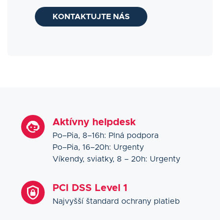
KONTAKTUJTE NÁS
Aktívny helpdesk
Po–Pia, 8–16h: Plná podpora
Po–Pia, 16–20h: Urgenty
Víkendy, sviatky, 8 – 20h: Urgenty
PCI DSS Level 1
Najvyšší štandard ochrany platieb