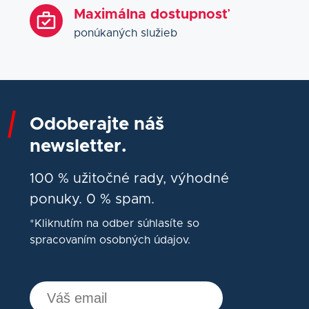
Maximálna dostupnosť
ponúkaných služieb
Odoberajte náš
newsletter.
100 % užitočné rady, výhodné
ponuky. 0 % spam.
*Kliknutím na odber súhlasíte so
spracovaním osobných údajov.