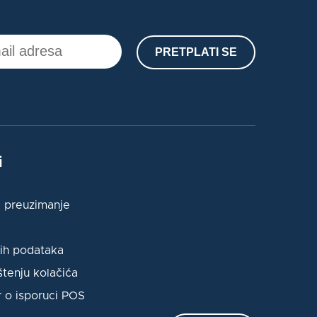
PRETPLATI SE
i
 preuzimanje
nih podataka
štenju kolačića
 o isporuci POS