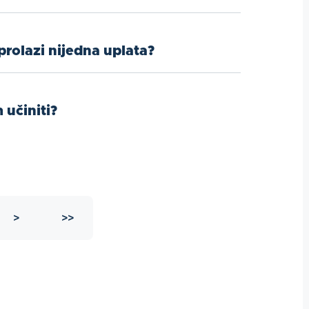
prolazi nijedna uplata?
učiniti?
>
>>