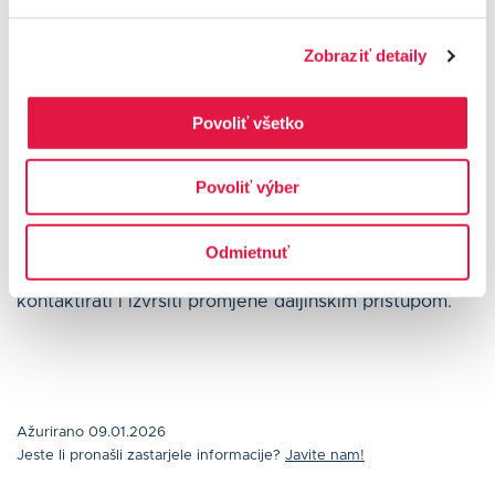
premještanje terminala na drugu lokaciju potrebno je
prijaviti na
helpdesk@besteron.hr
.
Zobraziť detaily
Povoliť všetko
Promjena podataka na računu
POS terminala
Povoliť výber
Promjene na računu može izvršiti samo naša tehnička
služba. Pošaljite nam točno tražene podatke na
Odmietnuť
helpdesk@besteron.hr
. Naši tehničari će vas
kontaktirati i izvršiti promjene daljinskim pristupom.
Ažurirano 09.01.2026
Jeste li pronašli zastarjele informacije?
Javite nam!