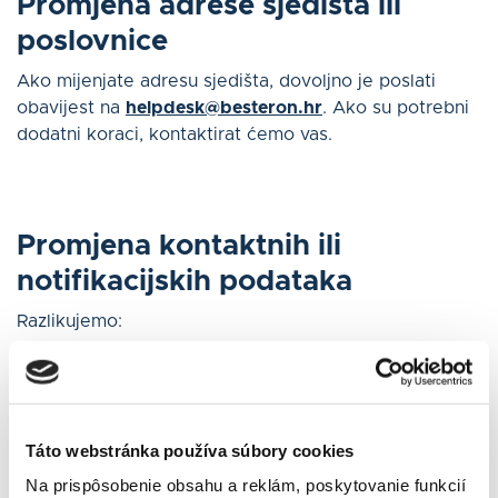
Promjena adrese sjedišta ili
poslovnice
Ako mijenjate adresu sjedišta, dovoljno je poslati
obavijest na
helpdesk@besteron.hr
. Ako su potrebni
dodatni koraci, kontaktirat ćemo vas.
Promjena kontaktnih ili
notifikacijskih podataka
Razlikujemo:
- kontakte za komunikaciju,
- odgovornu osobu za rad sustava,
- notifikacijske e-adrese za izvatke, račune i potvrde o
plaćanju.
Táto webstránka používa súbory cookies
Promjene kontaktnih podataka odgovorne osobe
Na prispôsobenie obsahu a reklám, poskytovanie funkcií