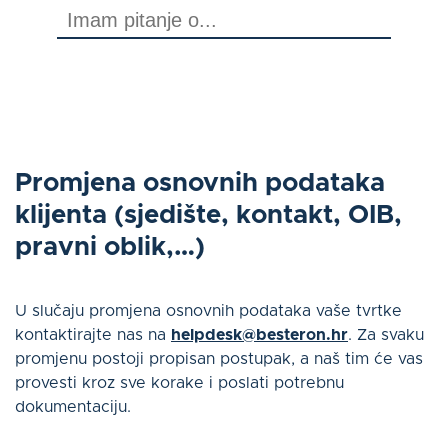
O nama
Kontakt
Prijaviti se
Promjena osnovnih podataka
klijenta (sjedište, kontakt, OIB,
pravni oblik,…)
Hrvatski
U slučaju promjena osnovnih podataka vaše tvrtke
kontaktirajte nas na
helpdesk@besteron.hr
. Za svaku
promjenu postoji propisan postupak, a naš tim će vas
ZANIMA ME
provesti kroz sve korake i poslati potrebnu
dokumentaciju.