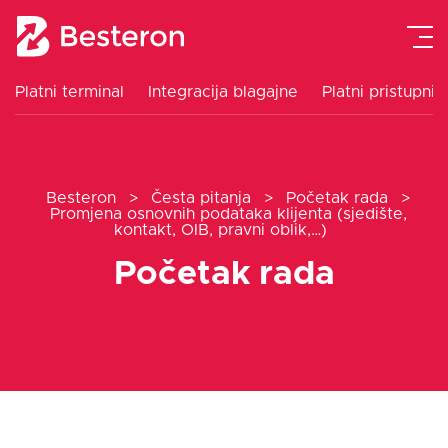
Platni terminal
Integracija blagajne
Platni pristupnik
Platni terminal
Besteron
>
Česta pitanja
>
Početak rada
>
Integracija blagajne
Promjena osnovnih podataka klijenta (sjedište,
kontakt, OIB, pravni oblik,…)
Platni pristupnik
Početak rada
Cjenik
Upute
Blog