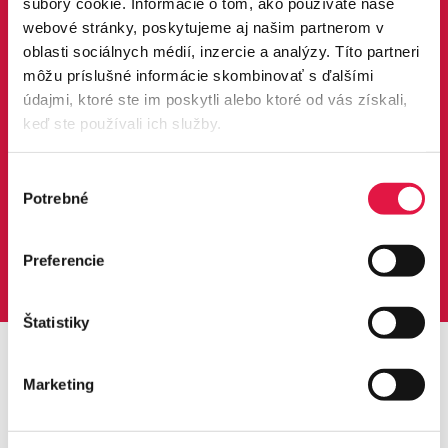
súbory cookie. Informácie o tom, ako používate naše
webové stránky, poskytujeme aj našim partnerom v
oblasti sociálnych médií, inzercie a analýzy. Títo partneri
môžu príslušné informácie skombinovať s ďalšími
Prispôsobte platobnú bránu svojim
údajmi, ktoré ste im poskytli alebo ktoré od vás získali,
potrebám
keď ste používali ich služby.
Vaše BESTarostné podnikanie pre nás nie je len
slogan, je to náš cieľ. Dávame vám priestor hlasovať
Výber
Potrebné
za funkcie, ktoré by ste u nás uvítali.
súhlasu
Pridať funkcie platobnej brány >
Preferencie
Štatistiky
Marketing
Želáte si ponuku alebo sa
potrebujete poradiť?