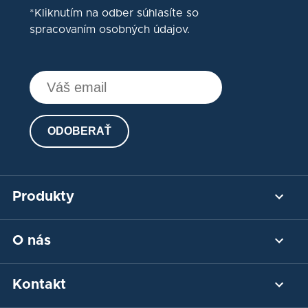
*Kliknutím na odber súhlasíte so
spracovaním osobných údajov.
ODOBERAŤ
Produkty
Platobná brána
O nás
Platba kartou
Bankový prevod
Náš príbeh
Kontakt
QR platba
Blog