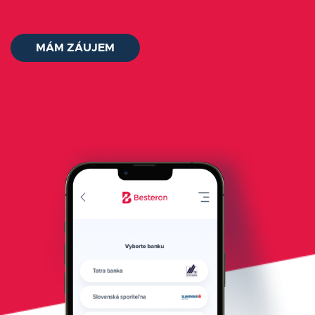
O nás
MÁM ZÁUJEM
Kontakt
Status platieb
Prihlásiť sa
Slovenčina
AUDIT ZADARMO