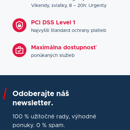
Víkendy, sviatky, 8 – 20h: Urgenty
PCI DSS Level 1
Najvyšší štandard ochrany platieb
Maximálna dostupnosť
ponúkaných služieb
Odoberajte náš
newsletter.
100 % užitočné rady, výhodné
ponuky. 0 % spam.