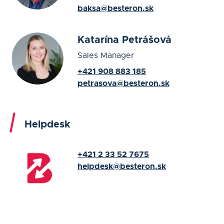
baksa@besteron.sk
Katarína Petrášová
Sales Manager
+421 908 883 185
petrasova@besteron.sk
Helpdesk
+421 2 33 52 7675
helpdesk@besteron.sk