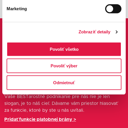
Marketing
Zobraziť detaily
Povoliť všetko
Povoliť výber
Prispôsobte platobnú bránu svojim
Odmietnuť
potrebám
Vaše BESTarostné podnikanie pre nás nie je len
slogan, je to náš cieľ. Dávame vám priestor hlasovať
za funkcie, ktoré by ste u nás uvítali.
Pridať funkcie platobnej brány >