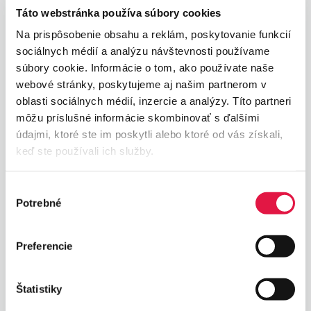
Táto webstránka používa súbory cookies
Na prispôsobenie obsahu a reklám, poskytovanie funkcií
sociálnych médií a analýzu návštevnosti používame
súbory cookie. Informácie o tom, ako používate naše
webové stránky, poskytujeme aj našim partnerom v
oblasti sociálnych médií, inzercie a analýzy. Títo partneri
môžu príslušné informácie skombinovať s ďalšími
údajmi, ktoré ste im poskytli alebo ktoré od vás získali,
keď ste používali ich služby.
Platobný odkaz
Výber
V prípade, že si zákazník
objedná tovar telefonicky
a
Potrebné
súhlasu
nie priamo cez váš e-shop, v klientskom rozhraní mu
vygenerujete platobný odkaz
, prostredníctvom
ktorého mu umožníte za tovar riadne zaplatiť.
Preferencie
Platobný odkaz slúži aj na
úpravu už prebehnutej
objednávky
, rozdiel dorovnáte
bez nutnosti
Štatistiky
refundácie.