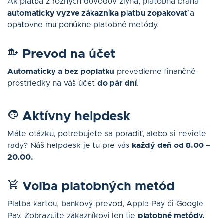
Ak platba z rôznych dôvodov zlyhá, platobná brána
automaticky vyzve zákazníka platbu zopakovať
a
opätovne mu ponúkne platobné metódy.
Prevod na účet
Automaticky a bez poplatku
prevedieme finančné
prostriedky na váš účet
do pár dní
.
Aktívny helpdesk
Máte otázku, potrebujete sa poradiť, alebo si neviete
rady? Náš helpdesk je tu pre vás
každý deň od 8.00 –
20.00.
Voľba platobných metód
Platba kartou, bankový prevod, Apple Pay či Google
Pay. Zobrazujte zákazníkovi len tie
platobné metódy,