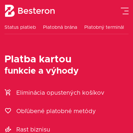
Status platieb
Platobná brána
Platobný terminál
Platobná brána
Platobný terminál
Platba kartou
eKasa pokladne
funkcie a výhody
Návody
Eliminácia opustených košíkov
Cenník
Obľúbené platobné metódy
Blog
Rast biznisu