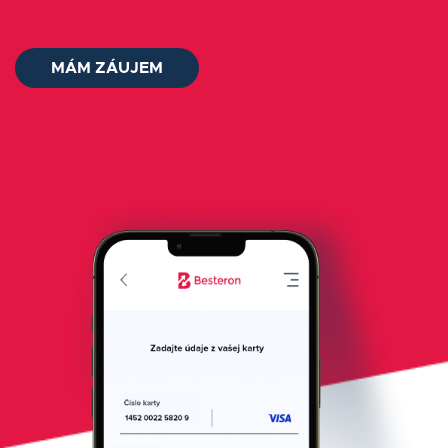
O nás
MÁM ZÁUJEM
Kontakt
Status platieb
Prihlásiť sa
Slovenčina
AUDIT ZADARMO