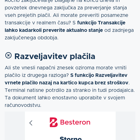
Ročno zaključevanje blagajne na koncu dneva in
povzetek dnevnega zaključka za preverjanje stanja
vseh prejetih plačil. Ali morate preveriti posamezne
transakcije v realnem času? S
funkcijo Transakcije
lahko kadarkoli preverite aktualno stanje
od zadnjega
zaključenega obdobja.
Razveljavitev plačila
Ali ste vnesli napačni znesek oziroma morate vrniti
plačilo iz drugega razloga?
S funkcijo Razveljavitev
vrnete plačilo nazaj na kartico kupca brez stroškov
.
Terminal natisne potrdilo za stranko in tudi prodajalca.
Ta dokument lahko enostavno uporabite v svojem
računovodstvu.