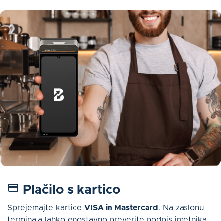
Plačilo s kartico
Sprejemajte kartice
VISA in Mastercard
. Na zaslonu
terminala lahko enostavno preverite podpis imetnika