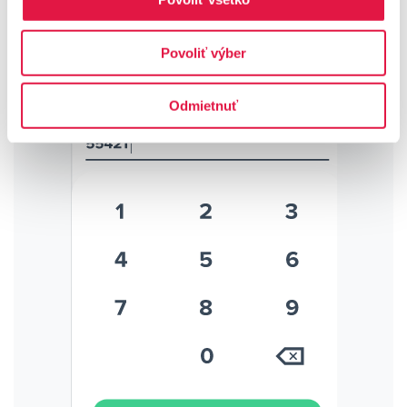
Povoliť výber
Odmietnuť