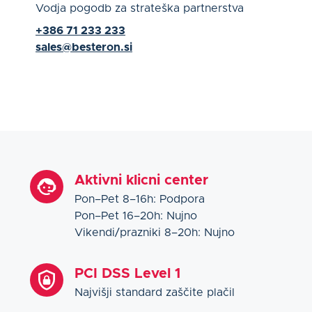
Vodja pogodb za strateška partnerstva
+386 71 233 233
sales@besteron.si
Aktivni klicni center
Pon–Pet 8–16h: Podpora
Pon–Pet 16–20h: Nujno
Vikendi/prazniki 8–20h: Nujno
PCI DSS Level 1
Najvišji standard zaščite plačil