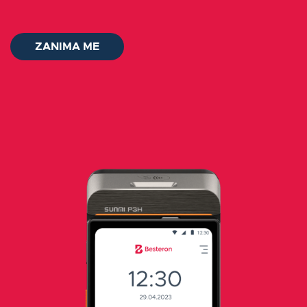
O nas
ZANIMA ME
Kontakt
Log in
Slovenščina
ZANIMA ME