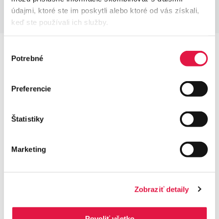
údajmi, ktoré ste im poskytli alebo ktoré od vás získali,
keď ste používali ich služby.
Výber
Potrebné
súhlasu
Spoznajte tudi druge funkcije
Preferencie
Štatistiky
Sklic
Dodelite transakciji sklic. Kupci bodo tako račun
lahko
Marketing
plačali s kartico neposredno preko terminala
. Ni
potrebno čakati na spletno plačilo. Sklic se izpiše na
natisnjenem dokumentu, ki ga enostavno lahko
zapirate v računovodstvu.
Zobraziť detaily
Povoliť všetko