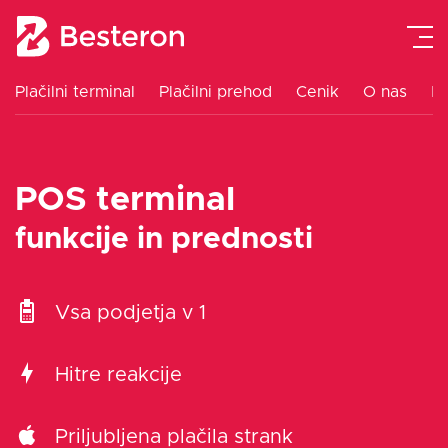
Plačilni terminal
Plačilni prehod
Cenik
O nas
K
Plačilni terminal
POS terminal
Integracija blagajne
funkcije in prednosti
Plačilni prehod
Vsa podjetja v 1
Navodila
Hitre reakcije
Cenik
Priljubljena plačila strank
Blog