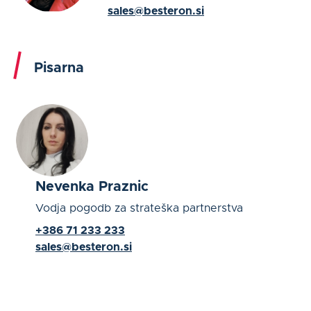
sales@besteron.si
Pisarna
Nevenka Praznic
Vodja pogodb za strateška partnerstva
+386 71 233 233
sales@besteron.si