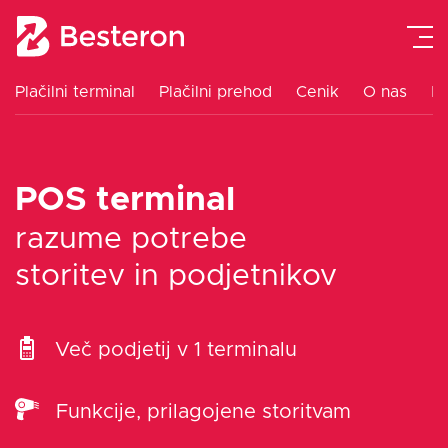
Plačilni terminal
Plačilni prehod
Cenik
O nas
K
Plačilni terminal
POS terminal
Integracija blagajne
razume potrebe
Plačilni prehod
storitev in podjetnikov
Navodila
Več podjetij v 1 terminalu
Cenik
Funkcije, prilagojene storitvam
Blog