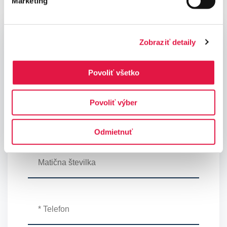
Marketing
Zobraziť detaily
Pišite nam
Povoliť všetko
Povoliť výber
Odmietnuť