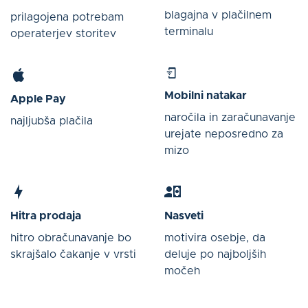
blagajna v plačilnem
prilagojena potrebam
terminalu
operaterjev storitev
Mobilni natakar
Apple Pay
naročila in zaračunavanje
najljubša plačila
urejate neposredno za
mizo
Hitra prodaja
Nasveti
hitro obračunavanje bo
motivira osebje, da
skrajšalo čakanje v vrsti
deluje po najboljših
močeh