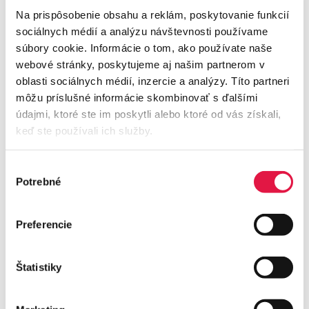
Na prispôsobenie obsahu a reklám, poskytovanie funkcií
sociálnych médií a analýzu návštevnosti používame
súbory cookie. Informácie o tom, ako používate naše
webové stránky, poskytujeme aj našim partnerom v
oblasti sociálnych médií, inzercie a analýzy. Títo partneri
môžu príslušné informácie skombinovať s ďalšími
údajmi, ktoré ste im poskytli alebo ktoré od vás získali,
keď ste používali ich služby.
Výber
Potrebné
súhlasu
Želite ponudbo ali potrebujete
Preferencie
nasvet?
Obrnite se na našo ekipo, ki bo odgovorila
Štatistiky
na vsa vaša vprašanja