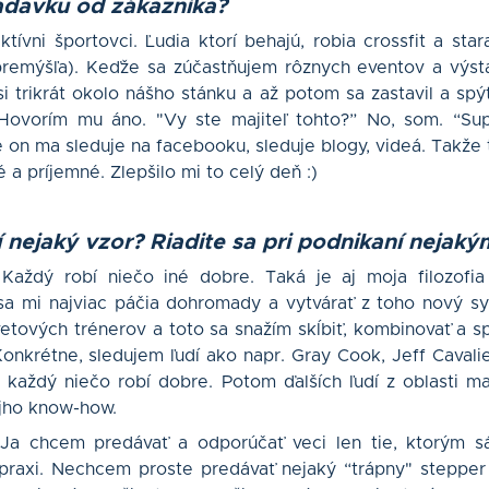
adavku od zákazníka?
ktívni športovci. Ľudia ktorí behajú, robia crossfit a sta
premýšľa). Keďže sa zúčastňujem rôznych eventov a výsta
si trikrát okolo nášho stánku a až potom sa zastavil a spýt
 Hovorím mu áno. "Vy ste majiteľ tohto?” No, som. “S
Že on ma sleduje na facebooku, sleduje blogy, videá. Takže 
 a príjemné. Zlepšilo mi to celý deň :)
 nejaký vzor? Riadite sa pri podnikaní nejak
aždý robí niečo iné dobre. Taká je aj moja filozofia 
 sa mi najviac páčia dohromady a vytvárať z toho nový sy
vetových trénerov a toto sa snažím skĺbiť, kombinovať a sp
Konkrétne, sledujem ľudí ako napr. Gray Cook, Jeff Cavali
h každý niečo robí dobre. Potom ďalších ľudí z oblasti m
vojho know-how.
…Ja chcem predávať a odporúčať veci len tie, ktorým 
praxi. Nechcem proste predávať nejaký “trápny" stepper 