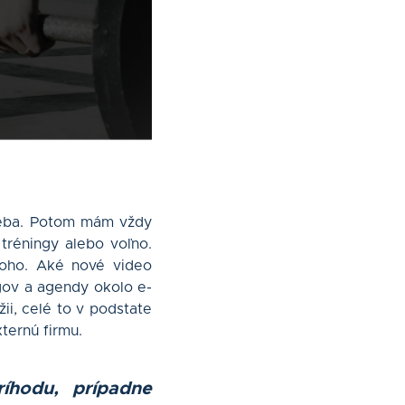
seba. Potom mám vždy
tréningy alebo voľno.
toho. Aké nové video
ngov a agendy okolo e-
žii, celé to v podstate
ternú firmu.
íhodu, prípadne