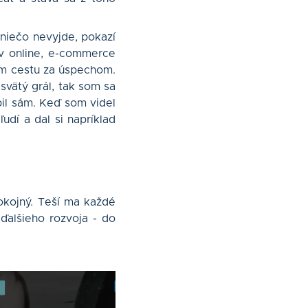
 niečo nevyjde, pokazí
 v online, e-commerce
som cestu za úspechom.
svätý grál, tak som sa
bil sám. Keď som videl
udí a dal si napríklad
okojný. Teší ma každé
ďalšieho rozvoja - do