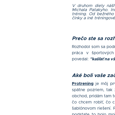
V druhom diely nášh
Michala Patakyho. I
tréning. Od bežného
činky a iné tréningov
Prečo ste sa roz
Rozhodol som sa podni
práca v športových
povedal:
"kašľať na v
Aké boli vaše za
Protrening
je môj pr
spätne pozriem, tak 
obchod, pridám tam to
čo chcem robiť, čo c
šablónovom riešení. 
podstate to bolo moj