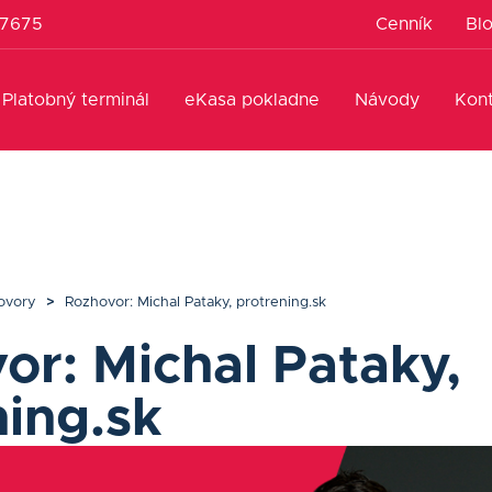
 7675
Cenník
Bl
Platobný terminál
eKasa pokladne
Návody
Kon
ovory
>
Rozhovor: Michal Pataky, protrening.sk
or: Michal Pataky,
ning.sk