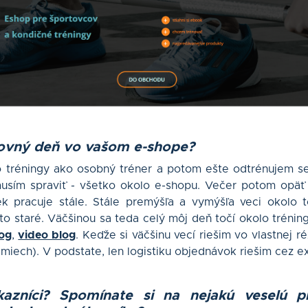
ovný deň vo vašom e-shope?
 tréningy ako osobný tréner a potom ešte odtrénujem 
usím spraviť - všetko okolo e-shopu. Večer potom opäť 
ek pracuje stále. Stále premýšľa a vymýšľa veci okolo 
ť to staré. Väčšinou sa teda celý môj deň točí okolo tréni
og
,
video blog
. Keďže si väčšinu vecí riešim vo vlastnej ré
smiech). V podstate, len logistiku objednávok riešim cez ex
azníci? Spomínate si na nejakú veselú pr