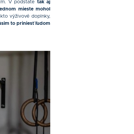
rím. V podstate
tak aj
 jednom mieste mohol
ekto výživové doplnky,
úsim to priniesť ľudom