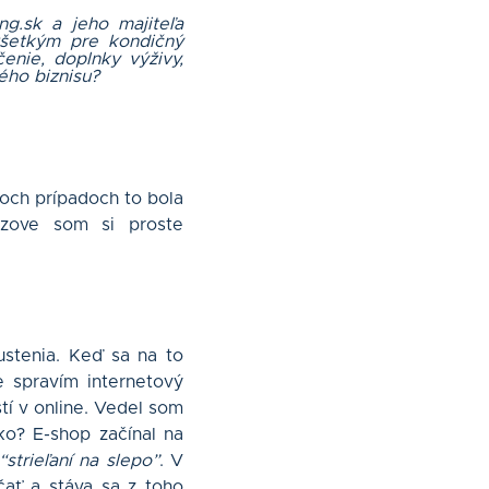
g.sk a jeho majiteľa
všetkým pre kondičný
nie, doplnky výživy,
ého biznisu?
och prípadoch to bola
zove som si proste
stenia. Keď sa na to
e spravím internetový
í v online. Vedel som
ko? E-shop začínal na
“strieľaní na slepo”
. V
čať a stáva sa z toho