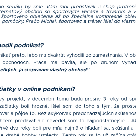
o seriálu by sme Vám radi predstavili e-shop protrenin
nternetový obchod so športovými vecami a tovarom a 
 športového oblečenia až po špeciálne kompresné obleče
é pomôcky. Prečo Michal, športovec a tréner išiel do vlastn
hodli podnikať?
kať preto, lebo ma dvakrát vyhodili zo zamestnania. V ob
 obchodoch. Práca ma bavila, ale po druhom vyhad
šetkých, ja si spravím vlastný obchod"
.
čiatky v online podnikaní?
vý projekt, v decembri tomu budú presne 3 roky od spu
začiatky boli hrozné. Išiel som do toho s tým, že prost
var a pôjde to. Bez akýkoľvek predchádzajúcich skúsenost
hcem predávať ale nevedel som to najpodstatnejšie - A
Prvé dva roky boli pre mňa najmä o hľadaní sa, skúšaní a
e drahé hobby (smiech). Tento rok sa to už začína otá