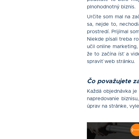
plnohodnotný biznis.
Určite som mal na zač
sa, nejde to, nechod
prostredí. Prijímal s
Niekde písali treba r
učil online marketing
že to začína ísť a vi
spraviť web stránku.
Čo považujete za
Každá objednávka je 
napredovanie biznisu,
úprav na stránke, vyl