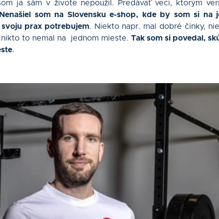
som ja sám v živote nepoužil. Predávať veci, ktorým ve
Nenašiel som na Slovensku e-shop, kde by som si na
 svoju prax potrebujem
. Niekto napr. mal dobré činky, ni
 nikto to nemal na jednom mieste.
Tak som si povedal, sk
ste
.