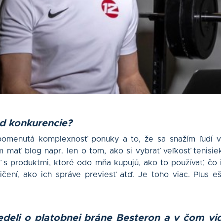
od konkurencie?
pomenutá komplexnosť ponuky a to, že sa snažím ľudí vz
mať blog napr. len o tom, ako si vybrať veľkosť tenisie
iť s produktmi, ktoré odo mňa kupujú, ako to používať, č
ičení, ako ich správe previesť atď. Je toho viac. Plus 
edeli o platobnej bráne
Besteron a v čom vidí