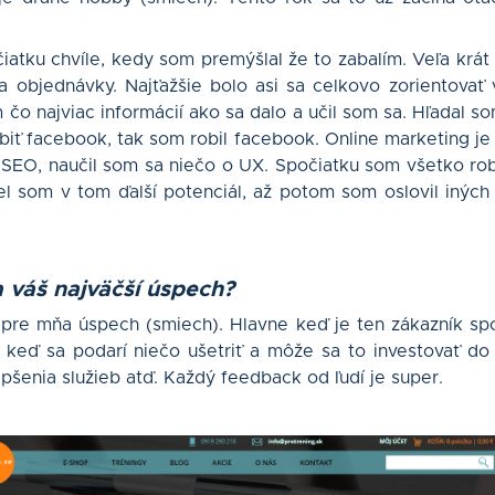
iatku chvíle, kedy som premýšlal že to zabalím. Veľa krát
ia objednávky. Najťažšie bolo asi sa celkovo zorientovať
om čo najviac informácií ako sa dalo a učil som sa. Hľadal 
obiť facebook, tak som robil facebook. Online marketing je 
, SEO, naučil som sa niečo o UX. Spočiatku som všetko ro
del som v tom ďalší potenciál, až potom som oslovil iných ľ
 váš najväčší úspech?
pre mňa úspech (smiech). Hlavne keď je ten zákazník sp
 keď sa podarí niečo ušetriť a môže sa to investovať do 
epšenia služieb atď. Každý feedback od ľudí je super.