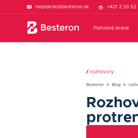
helpdesk@besteron.sk
+421 2 33 52
Platobná brána
/
rozhovory
Besteron
>
Blog
>
rozh
Rozhov
protre