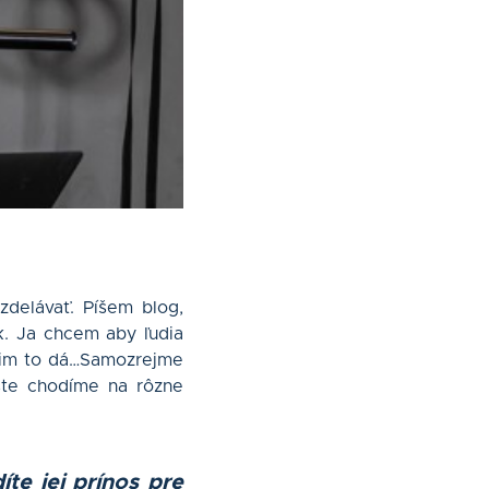
delávať. Píšem blog,
k. Ja chcem aby ľudia
o im to dá…Samozrejme
ešte chodíme na rôzne
te jej prínos pre