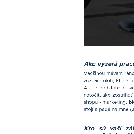
Ako vyzerá prac
Väčšinou mávam ráno
zoznam úloh, ktoré m
Ale v podstate člov
natočiť, ako zostriha
shopu - marketing,
bl
stojí a padá na mne (
Kto sú vaši zák