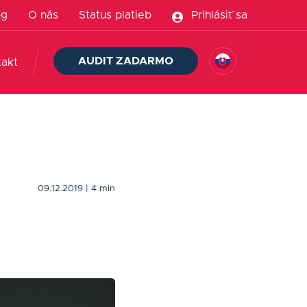
og
O nás
Status platieb
Prihlásiť sa
AUDIT ZADARMO
takt
09.12.2019
| 4 min