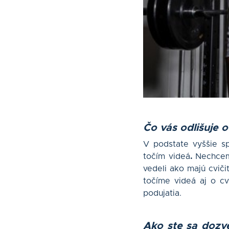
Čo vás odlišuje 
V podstate vyššie s
točím videá
.
Nechcem 
vedeli ako majú cvič
točíme videá aj o cv
podujatia.
Ako ste sa dozv