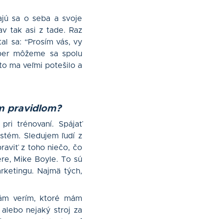
rajú sa o seba a svoje
v tak asi z tade. Raz
al sa: “Prosím vás, vy
uper môžeme sa spolu
to ma veľmi potešilo a
ým pravidlom?
pri trénovaní. Spájať
stém. Sledujem ľudí z
raviť z toho niečo, čo
ere, Mike Boyle. To sú
arketingu. Najmä tých,
sám verím, ktoré mám
alebo nejaký stroj za