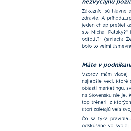
nezvyčajnú poži
Zákazníci sú hlavne a
zdravie. A príhoda…(
jeden chlap prešiel a
ste Michal Pataky?”
odfotiť?”. (smiech). 
bolo to veľmi úsmevné
Máte v podnikaní
Vzorov mám viacej. K
najlepšie veci, ktoré
oblasti marketingu, s
na Slovensku nie je. 
top tréneri, z ktorýc
ktorí zdieľajú veľa s
Čo sa týka pravidla
odskúšané vo svojej 