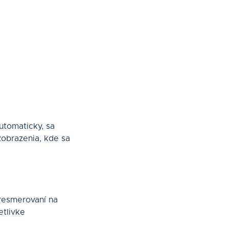
utomaticky, sa
zobrazenia, kde sa
resmerovaní na
etlivke