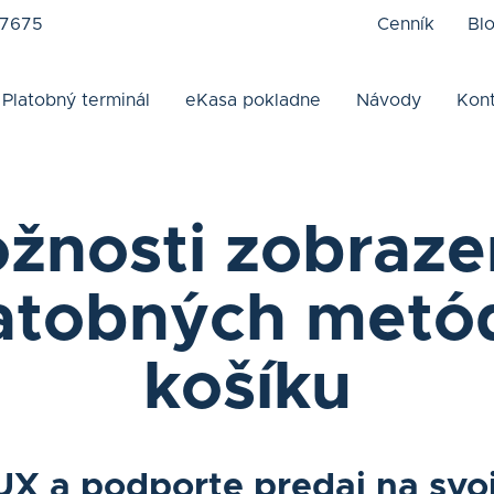
 7675
Cenník
Bl
Platobný terminál
eKasa pokladne
Návody
Kon
žnosti zobraze
atobných metó
košíku
 UX a podporte predaj na sv