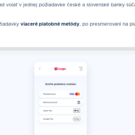
ad volať v jednej požiadavke české a slovenské banky súč
ožiadavky
viaceré platobné metódy
, po presmerovaní na pl