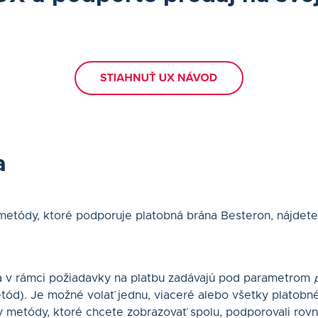
a
metódy, ktoré podporuje platobná brána Besteron, nájdet
 v rámci požiadavky na platbu zadávajú pod parametrom
etód). Je možné volať jednu, viaceré alebo všetky platobn
y metódy, ktoré chcete zobrazovať spolu, podporovali rov