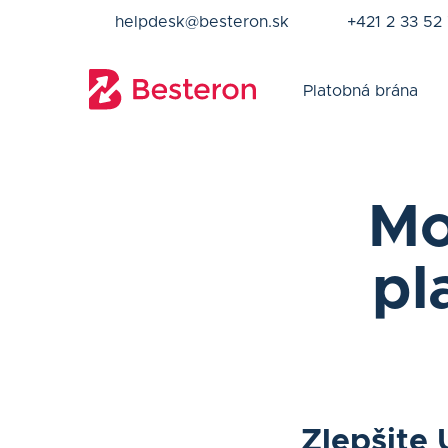
helpdesk@besteron.sk
+421 2 33 52
Platobná brána
Mo
pl
Zlepšite