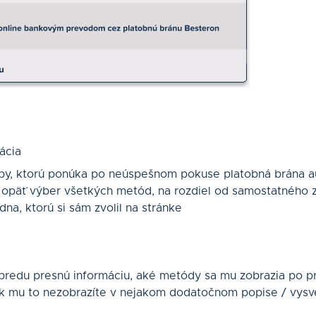
ácia
atby, ktorú ponúka po neúspešnom pokuse platobná brána a
í opäť výber všetkých metód, na rozdiel od samostatného 
dna, ktorú si sám zvolil na stránke
predu presnú informáciu, aké metódy sa mu zobrazia po p
ak mu to nezobrazíte v nejakom dodatočnom popise / vysv