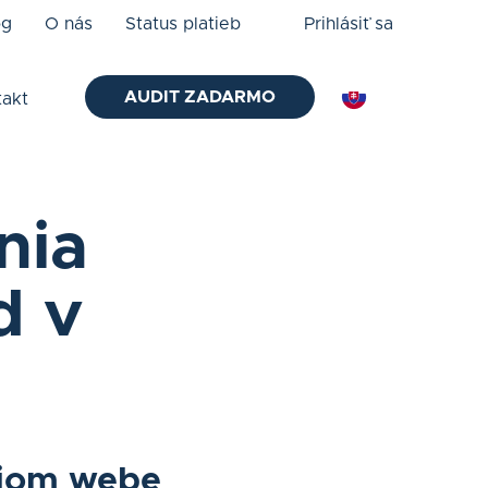
og
O nás
Status platieb
Prihlásiť sa
AUDIT ZADARMO
takt
nia
d v
ojom webe