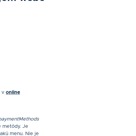
e v
online
paymentMethods
é metódy. Je
nakú menu. Nie je