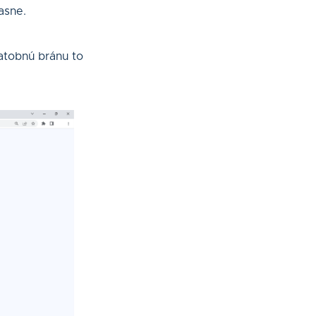
asne.
atobnú bránu to