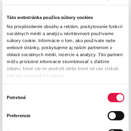
osobne
alebo ich nasmerujte na
odkaz
na Google
recenzie cez e-mail či
QR kód
.
Táto webstránka používa súbory cookies
Na prispôsobenie obsahu a reklám, poskytovanie funkcií
sociálnych médií a analýzu návštevnosti používame
súbory cookie. Informácie o tom, ako používate naše
7. Učte sa zo spätnej väzby
webové stránky, poskytujeme aj našim partnerom v
Každá negatívna recenzia je príležitosťou na
oblasti sociálnych médií, inzercie a analýzy. Títo partneri
zlepšenie. Ak zákazníci pravidelne spomínajú ten istý
môžu príslušné informácie skombinovať s ďalšími
problém (napr. dlhé čakanie, nekvalitný produkt), je to
údajmi, ktoré ste im poskytli alebo ktoré od vás získali,
rozhodne signál na zmenu.
keď ste používali ich služby.
Výber
Potrebné
súhlasu
Bonusový tip: Zhodnoťte svoj
proces riadenia recenzií
Preferencie
Odpovedať
by ste mali nie len na negatívne recenzie,
ale
aj na tie pozitívne
. Efektívne zvládanie recenzií je