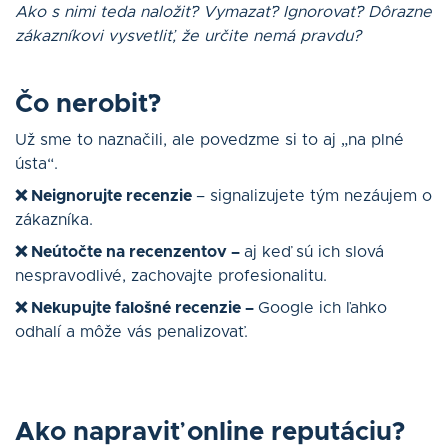
Ako s nimi teda naložiť? Vymazať? Ignorovať? Dôrazne
zákazníkovi vysvetliť, že určite nemá pravdu?
Čo nerobiť?
Už sme to naznačili, ale povedzme si to aj „na plné
ústa“.
❌ Neignorujte recenzie
– signalizujete tým nezáujem o
zákazníka.
❌ Neútočte na recenzentov –
aj keď sú ich slová
nespravodlivé, zachovajte profesionalitu.
❌ Nekupujte falošné recenzie –
Google ich ľahko
odhalí a môže vás penalizovať.
Ako napraviť online reputáciu?