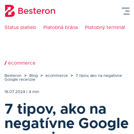
Status platieb
Platobná brána
Platobný terminál
Platobná brána
Platobný terminál
/
ecommerce
eKasa pokladne
Besteron
>
Blog
>
ecommerce
>
7 tipov, ako na negatívne
Google recenzie
Návody
16.07.2024
| 4 min
Cenník
7 tipov, ako na
negatívne Google
Blog