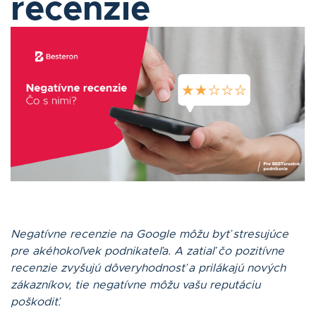
recenzie
O nás
Kontakt
Status platieb
Prihlásiť sa
Slovenčina
Negatívne recenzie na Google môžu byť stresujúce
pre akéhokoľvek podnikateľa. A zatiaľ čo pozitívne
recenzie zvyšujú dôveryhodnosť a prilákajú nových
AUDIT ZADARMO
zákazníkov, tie negatívne môžu vašu reputáciu
poškodiť.