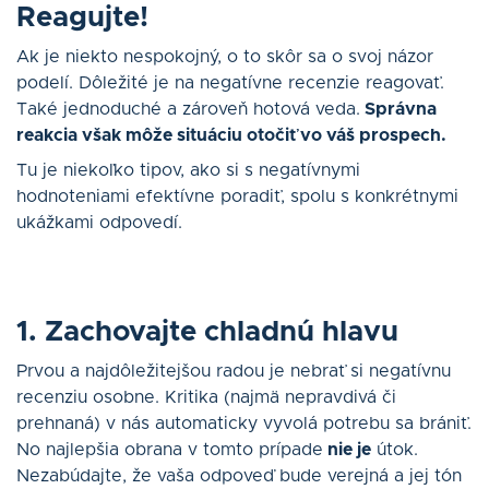
Reagujte!
Ak je niekto nespokojný, o to skôr sa o svoj názor
podelí. Dôležité je na negatívne recenzie reagovať.
Také jednoduché a zároveň hotová veda.
Správna
reakcia však môže situáciu otočiť vo váš prospech.
Tu je niekoľko tipov, ako si s negatívnymi
hodnoteniami efektívne poradiť, spolu s konkrétnymi
ukážkami odpovedí.
1. Zachovajte chladnú hlavu
Prvou a najdôležitejšou radou je nebrať si negatívnu
recenziu osobne. Kritika (najmä nepravdivá či
prehnaná) v nás automaticky vyvolá potrebu sa brániť.
No najlepšia obrana v tomto prípade
nie je
útok.
Nezabúdajte, že vaša odpoveď bude verejná a jej tón