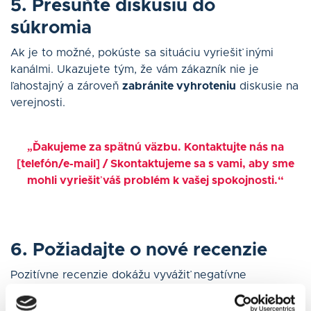
5. Presuňte
diskusiu do
súkromia
Ak je to možné, pokúste sa situáciu vyriešiť inými
kanálmi. Ukazujete tým, že vám zákazník nie je
ľahostajný a zároveň
zabránite vyhroteniu
diskusie na
verejnosti.
„Ďakujeme za spätnú väzbu. Kontaktujte nás na
[telefón/e-mail] / Skontaktujeme sa s vami, aby sme
mohli vyriešiť váš problém k vašej spokojnosti.“
6. Požiadajte o nové recenzie
Pozitívne recenzie dokážu vyvážiť negatívne
hodnotenia. Povzbudzujte spokojných zákazníkov, aby
zanechali hodnotenie. Nebojte sa
požiadať ich