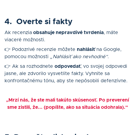
4. Overte si fakty
Ak recenzia
obsahuje nepravdivé tvrdenia
, máte
viaceré možnosti.
👉 Podozrivé recenzie môžete
nahlásiť
na Google,
pomocou možnosti
„Nahlásiť ako nevhodné“
.
👉 Ak sa rozhodnete
odpovedať
, vo svojej odpovedi
jasne, ale zdvorilo vysvetlite fakty. Vyhnite sa
konfrontačnému tónu, aby ste nepôsobili defenzívne.
„Mrzí nás, že ste mali takúto skúsenosť. Po preverení
sme zistili, že... (popíšte, ako sa situácia odohrala).“