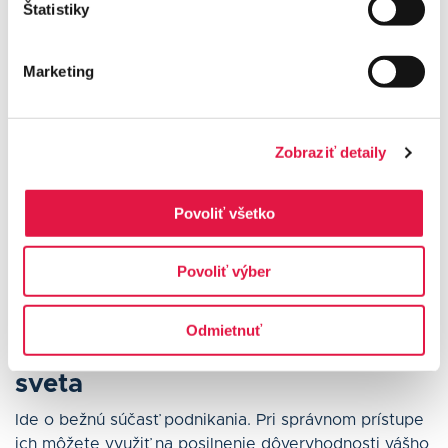
Štatistiky
totiž kľúčové pre budovanie dobrej reputácie značky.
Zodpovedajte si otázky:
Marketing
❓ Je určená osoba zodpovedná za správu recenzií?
❓ Pomohli by môjmu biznisu automatizované nástroje
na monitorovanie recenzií?
Zobraziť detaily
❓ Má význam zamestnancom poskytnúť školenie na
zvládanie spätnej väzby?
Povoliť všetko
Pamätajte, že ide o dlhodobý proces, ktorý sa vám
však určite oplatí.
Povoliť výber
Odmietnuť
Negatívne recenzie nie sú koniec
sveta
Ide o bežnú súčasť podnikania. Pri správnom prístupe
ich môžete využiť na posilnenie dôveryhodnosti vášho