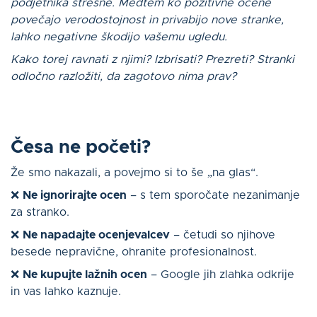
podjetnika stresne. Medtem ko pozitivne ocene
povečajo verodostojnost in privabijo nove stranke,
lahko negativne škodijo vašemu ugledu.
Kako torej ravnati z njimi? Izbrisati? Prezreti? Stranki
odločno razložiti, da zagotovo nima prav?
Česa ne početi?
Že smo nakazali, a povejmo si to še „na glas“.
❌
Ne ignorirajte ocen
– s tem sporočate nezanimanje
za stranko.
❌
Ne napadajte ocenjevalcev
– četudi so njihove
besede nepravične, ohranite profesionalnost.
❌
Ne kupujte lažnih ocen
– Google jih zlahka odkrije
in vas lahko kaznuje.