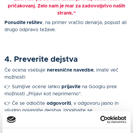
pričakovanj. Zelo nam je mar za zadovoljstvo naših
strank.“
Ponudite rešitev
, na primer vračilo denarja, popust ali
drugo odpravo težave.
4. Preverite dejstva
Če ocena vsebuje
neresnične navedbe
, imate več
možnosti:
👉 Sumljive ocene lahko
prijavite
na Googlu prek
možnosti „Prijavi kot neprimerno“.
👉 Če se odločite
odgovoriti
, v odgovoru jasno in
vljudno pojasnite dejstva. Izogibajte se
konfrontacijskemu tonu, da ne boste delovali
obrambno.