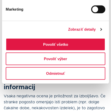
Marketing
6. Povabite k pisanju novih ocen
Zobraziť detaily
Pozitivne ocene lahko izravnajo negativne.
Spodbujajte zadovoljne stranke, da pustijo svoje
mnenje. Brez zadržkov jih
osebno povabite
ali jih
Povoliť všetko
usmerite na
povezavo za Google ocene
prek e-pošte
ali
QR kode
.
Povoliť výber
Odmietnuť
7. Učite se iz povratnih
informacij
Vsaka negativna ocena je priložnost za izboljšavo. Če
stranke pogosto omenjajo isti problem (npr. dolge
čakalne dobe, nekakovosten izdelek), je to zagotovo