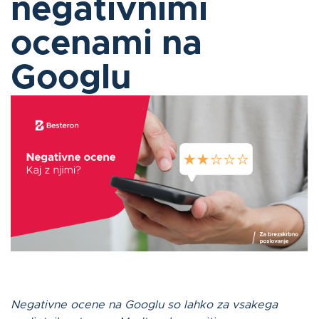
negativnimi
ocenami na
O nas
Googlu
Kontakt
Log in
Slovenščina
ZANIMA ME
Negativne ocene na Googlu so lahko za vsakega