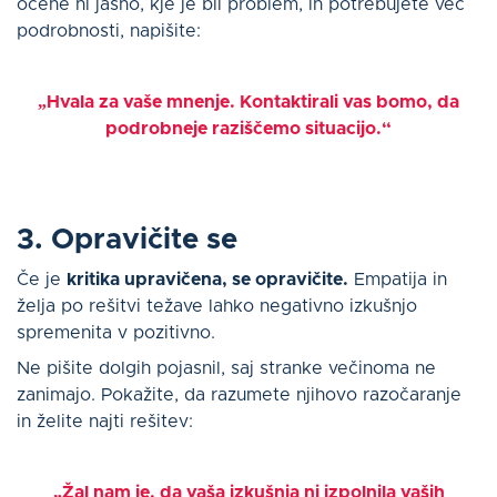
ocene ni jasno, kje je bil problem, in potrebujete več
podrobnosti, napišite:
„Hvala za vaše mnenje. Kontaktirali vas bomo, da
podrobneje raziščemo situacijo.“
3. Opravičite se
Če je
kritika upravičena, se opravičite.
Empatija in
želja po rešitvi težave lahko negativno izkušnjo
spremenita v pozitivno.
Ne pišite dolgih pojasnil, saj stranke večinoma ne
zanimajo. Pokažite, da razumete njihovo razočaranje
in želite najti rešitev:
„Žal nam je, da vaša izkušnja ni izpolnila vaših