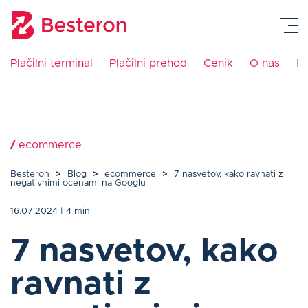
Plačilni terminal
Plačilni prehod
Cenik
O nas
K
Plačilni terminal
Integracija blagajne
/
ecommerce
Besteron
>
Blog
>
ecommerce
>
7 nasvetov, kako ravnati z
Plačilni prehod
negativnimi ocenami na Googlu
16.07.2024
| 4 min
Navodila
7 nasvetov, kako
Cenik
ravnati z
Blog