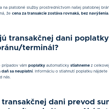
a na platobné služby prostredníctvom našej platobnej brán
ná, že
cena za transakcie zostáva rovnaká, bez navýšenia
jú transakčnej dani poplatky
bránu/terminál?
e prípadov vám
poplatky
automaticky
stiahneme
z celkove
 daň sa neuplatní
. Informáciu o stiahnutí poplatku nájdete
d nás.
 transakčnej dani prevod su