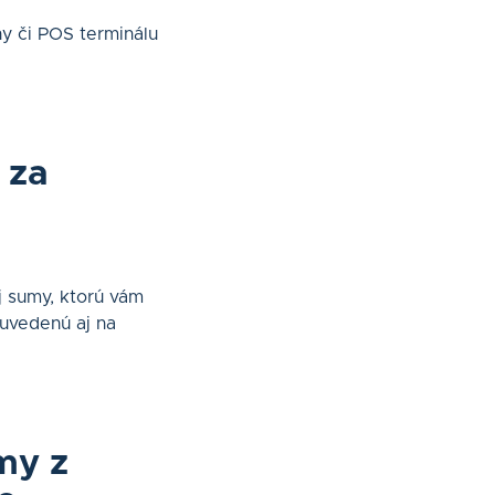
y či POS terminálu
.
 za
j sumy, ktorú vám
 uvedenú aj na
my z