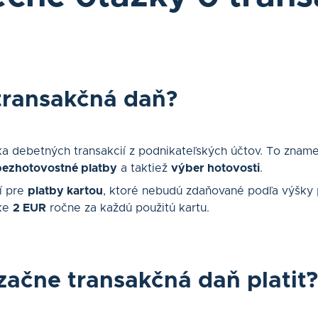
 transakčná daň?
ka debetných transakcií z podnikateľských účtov. To znam
ezhotovostné platby
a taktiež
výber hotovosti
.
í pre
platby kartou
, ktoré nebudú zdaňované podľa výšky p
ke
2 EUR
ročne za každú použitú kartu.
zač
ne transakčná daň platiť?