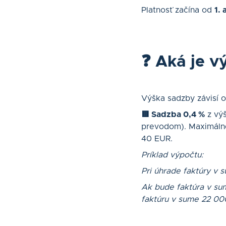
Platnosť začína od
1. 
❓ Aká je v
Výška sadzby závisí o
🟥 Sadzba 0,4 %
z vý
prevodom). Maximálne
40 EUR.
Príklad výpočtu:
Pri úhrade faktúry v
Ak bude faktúra v sum
faktúru v sume 22 00