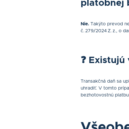
platobnej 
Nie.
Takýto prevod nep
č. 279/2024 Z. z., o d
❓ Existujú
Transakčná daň sa upl
uhradiť. V tomto príp
bezhotovostnú platbu
Všeobe