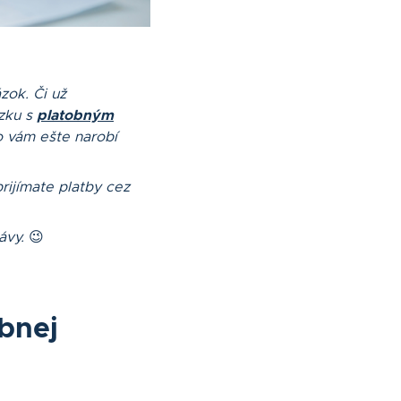
zok. Či už
zku s
platobným
čo vám ešte narobí
rijímate platby cez
ávy.
😉
obnej