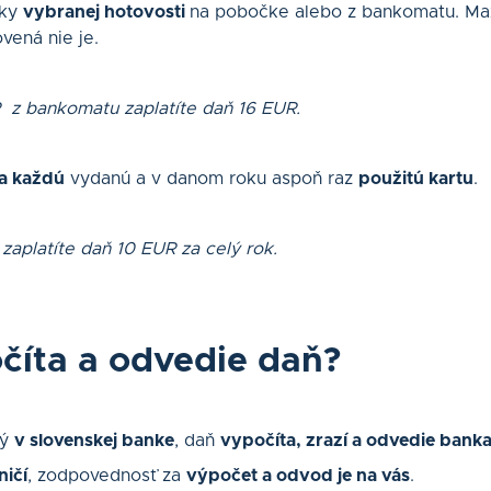
šky
vybranej hotovosti
na pobočke alebo z bankomatu. Ma
vená nie je.
 z bankomatu zaplatíte daň 16 EUR.
a každú
vydanú a v danom roku aspoň raz
použitú kartu
.
 zaplatíte daň 10 EUR za celý rok.
číta a odvedie daň?
ný
v slovenskej banke
, daň
vypočíta, zrazí a odvedie bank
ničí
, zodpovednosť za
výpočet a odvod je na vás
.