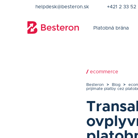
helpdesk@besteron.sk
+421 2 33 52
Platobná brána
/
ecommerce
Besteron
>
Blog
>
eco
prijímate platby cez plato
Transa
ovplyvn
platob