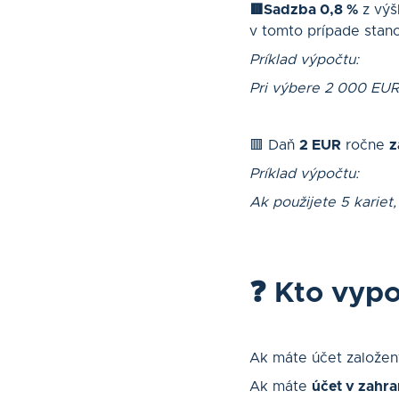
🟥Sadzba 0,8 %
z vý
v tomto prípade stano
Príklad výpočtu:
Pri výbere 2 000 EUR
🟥 Daň
2 EUR
ročne
z
Príklad výpočtu:
Ak použijete 5 kariet,
❓ Kto vypo
Ak máte účet založe
Ak máte
účet v zahra