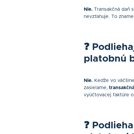
Nie.
Transakčná daň s
nevzťahuje. To zname
❓ Podlieha
platobnú 
Nie.
Keďže vo väčšin
zasielame,
transakčná
vyúčtovacej faktúre o
❓ Podlieha