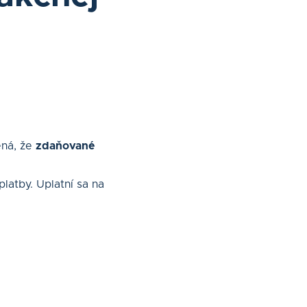
ená, že
zdaňované
latby. Uplatní sa na