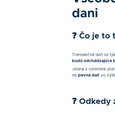
dani
❓ Čo je to
Transakčná daň sa tý
budú odchádzajúce b
Jedna z výnimiek plat
ne
pevná daň
vo výš
❓ Odkedy 