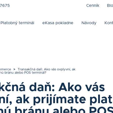
 7675
Cenník
Bl
Platobný terminál
eKasa pokladne
Návody
Kon
mmerce
>
Transakčná daň: Ako vás ovplyvní, ak
bnú bránu alebo POS terminál?
kčná daň: Ako vás
í, ak prijímate pla
nú bránu alebo PO