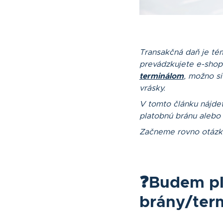
Transakčná daň je té
prevádzkujete e-shop
terminálom
, možno si
vrásky.
V tomto článku nájdet
platobnú bránu alebo 
Začneme rovno otázko
❓
Budem pla
brány/ter