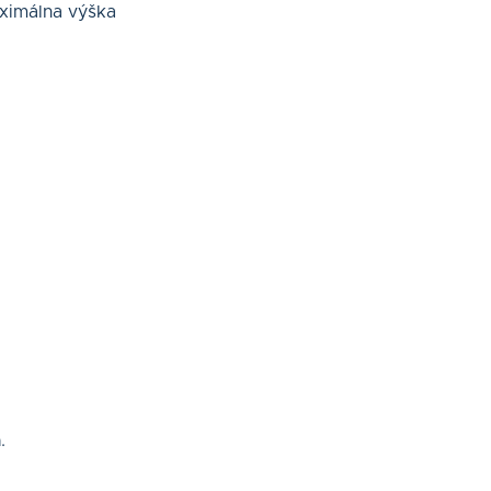
ximálna výška
a
.