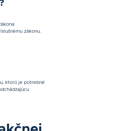
?
 zákona
príslušnému zákonu.
u, ktorú je potrebné
 odchádzajúcu
akčnej