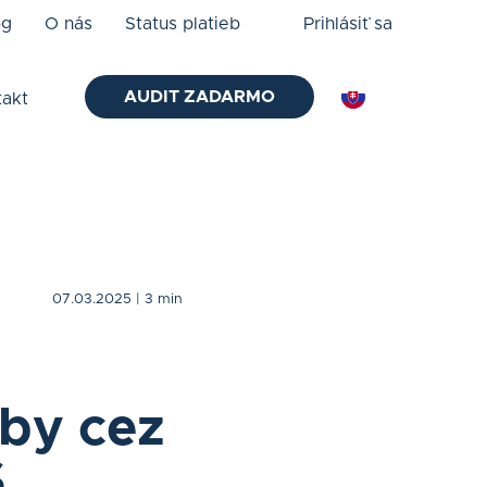
og
O nás
Status platieb
Prihlásiť sa
AUDIT ZADARMO
takt
07.03.2025
| 3 min
tby cez
S