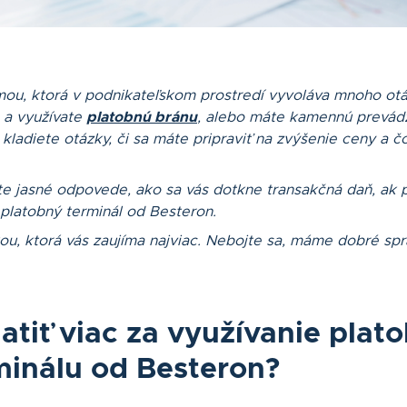
mou, ktorá v podnikateľskom prostredí vyvoláva mnoho otá
 a využívate
platobnú bránu
, alebo máte kamennú prevád
 kladiete otázky, či sa máte pripraviť na zvýšenie ceny a 
e jasné odpovede, ako sa vás dotkne transakčná daň, ak p
platobný terminál od Besteron.
u, ktorá vás zaujíma najviac. Nebojte sa, máme dobré spr
tiť viac za využívanie plat
minálu od Besteron?