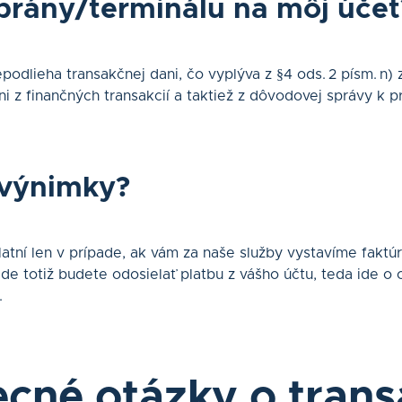
brány/terminálu na môj účet
odlieha transakčnej dani, čo vyplýva z §4 ods. 2 písm. n)
ani z finančných transakcií a taktiež z dôvodovej správy k 
 výnimky?
atní len v prípade, ak vám za naše služby vystavíme faktúr
ade totiž budete odosielať platbu z vášho účtu, teda ide o
.
cné otázky o trans