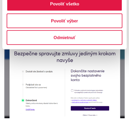
Povoliť všetko
dokumentu bol dokončený. Toto okno môžete
zatvoriť.
Nie je potrebná žiadna ďalšia akcia
Povoliť výber
(nastavenie konta, registrácia a pod).
Potvrdenie
o úspešnom podpise vám príde aj emailom.
Odmietnuť