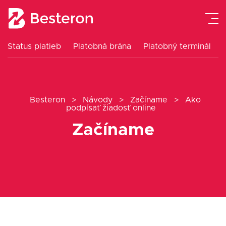
Status platieb
Platobná brána
Platobný terminál
Platobná brána
Platobný terminál
Besteron
>
Návody
>
Začíname
>
Ako
podpísať žiadosť online
eKasa pokladne
Začíname
Návody
Cenník
Blog