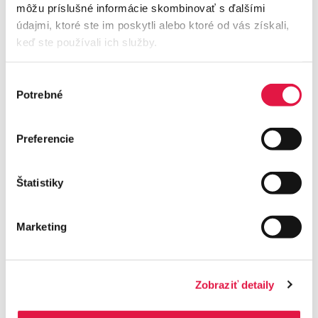
môžu príslušné informácie skombinovať s ďalšími
údajmi, ktoré ste im poskytli alebo ktoré od vás získali,
Podpis sa vloží do podpisového poľa. Následne
keď ste používali ich služby.
kliknite na tlačidlo „
Dokončiť
“ pod žiadosťou, resp.
v pravom hornom rohu.
Výber
Potrebné
súhlasu
Preferencie
Štatistiky
Marketing
Zobraziť detaily
Zobrazí sa vám okno s potvrdením, že podpis