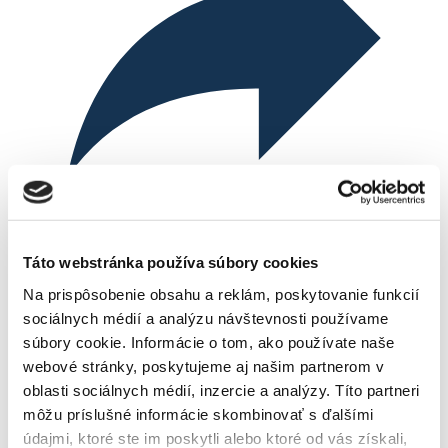
Táto webstránka používa súbory cookies
Kontaktirajte neposredno procesorja plačil, podjetje
Nexi Central Europe:
rs.msupport@nexigroup.com
Na prispôsobenie obsahu a reklám, poskytovanie funkcií
sociálnych médií a analýzu návštevnosti používame
súbory cookie. Informácie o tom, ako používate naše
webové stránky, poskytujeme aj našim partnerom v
Če gre za transakcijo starejšo od 1 dneva,
se obrnite
oblasti sociálnych médií, inzercie a analýzy. Títo partneri
na naš helpdesk
.
môžu príslušné informácie skombinovať s ďalšími
údajmi, ktoré ste im poskytli alebo ktoré od vás získali,