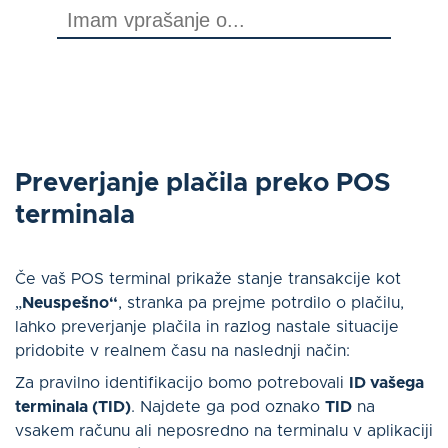
O nas
Kontakt
Log in
Preverjanje plačila preko POS
terminala
Slovenščina
Če vaš POS terminal prikaže stanje transakcije kot
„
Neuspešno“
, stranka pa prejme potrdilo o plačilu,
lahko preverjanje plačila in razlog nastale situacije
pridobite v realnem času na naslednji način:
ZANIMA ME
Za pravilno identifikacijo bomo potrebovali
ID va
šega
terminala (TID)
. Najdete ga pod oznako
TID
na
vsakem računu ali neposredno na terminalu v aplikaciji