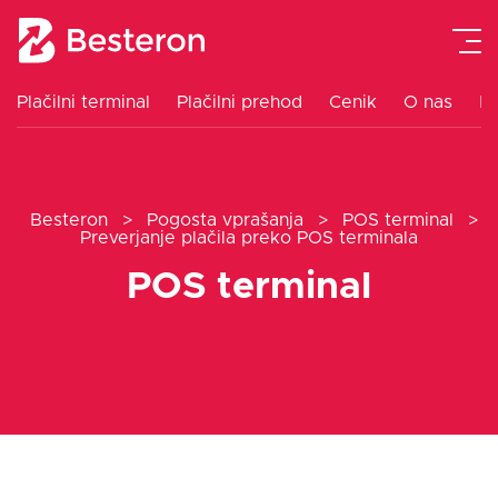
Plačilni terminal
Plačilni prehod
Cenik
O nas
K
Plačilni terminal
Besteron
>
Pogosta vprašanja
>
POS terminal
>
Integracija blagajne
Preverjanje plačila preko POS terminala
POS terminal
Plačilni prehod
Navodila
Cenik
Blog