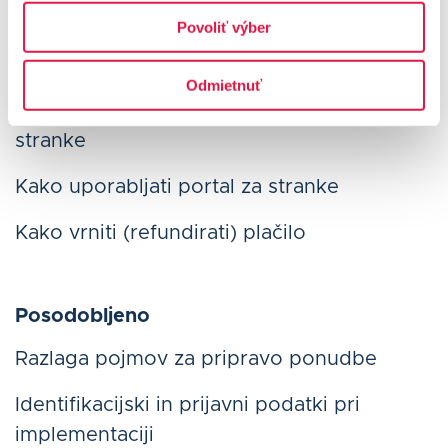
Povoliť výber
Kako stornirati plačilo (funkciji
Razveljavitev in Vrnitev)
Odmietnuť
Uvodne informacije za e-commerce
stranke
Kako uporabljati portal za stranke
Kako vrniti (refundirati) plačilo
Posodobljeno
Razlaga pojmov za pripravo ponudbe
Identifikacijski in prijavni podatki pri
implementaciji