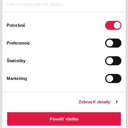
keď ste používali ich služby.
Posodobljeno 20.11.2025
Ste našli zastarele informacije?
Sporočite nam!
Výber
Potrebné
súhlasu
Preferencie
Vam je ta odgovor pomagal?
Štatistiky
JA
NE
Marketing
Zobraziť detaily
Pogosta zastavljena vprašanja
Povoliť všetko
Priročnik aplikacije Besteron