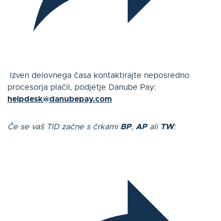
Izven delovnega časa kontaktirajte neposredno
procesorja plačil, podjetje Danube Pay:
helpdesk@danubepay.com
Če se vaš TID začne s črkami
BP
,
AP
ali
TW
: